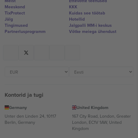
Meist
Ettevõtte teenused
Meeskond
KKK
TixProtect
Kuidas see töötab
Jälg
Hotellid
Tingimused
Jalgpalli MM-i keskus
Partnerlusprogramm
Võtke meiega ühendust
Kontorid ja tugi
Germany
United Kingdom
Unter den Linden 24, 10117
167 City Road, London, Greater
Berlin, Germany
London, EC1V 1AW, United
Kingdom