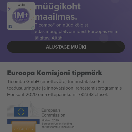
müügikoht
AITÄH!
maailmas.
Ticombo® on nüüd kõigist
edasimüügiplatvormidest Euroopas enim
jälgitav. Aitäh!
ALUSTAGE MÜÜKI
Euroopa Komisjoni tippmärk
Ticombo GmbH (emettevõte) tunnustatakse ELi
teadusuuringute ja innovatsiooni rahastamisprogrammis
Horisont 2020 oma ettepaneku nr 782393 alusel.