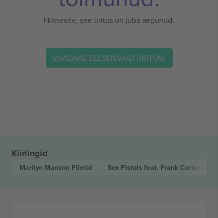
Hilinesite, see üritus on juba aegunud.
VAADAKE EELSEISVAID ÜRITUSI.
Kiirlingid
Marilyn Manson
Piletid
Sex Pistols feat. Frank Carter
Pilet