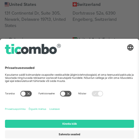
United States
Switzerland
131 Continental Dr, Suite 305,
Dorfstrasse 52a, 6390
Newark, Delaware 19713, United
Engelberg, Switzerland
States
Bulgaria
United Arab Emirates
Regus Sofia City West, bul
UAE Dubai Silicon Oasis, DDP
Totleben 53-55, 1606 Sofia,
Building A1, Office 302, Dubai,
Bulgaria
United Arab Emirates
Mexico
Av Chapultepec 360, Roma
Norte, Cuauhtémoc, 06700
Ciudad de México, CDMX,
Mexico
Platvormi pakkuja juriidiline isik võib varieeruda sõltuvalt asukohast,
sündmusest ja/või domeenist. Detailide jaoks vaata konkreetse
sündmuse lehte, impressumit ja tingimusi.,
Jälg
ja
Tingimused.
©
2026 Ticombo. Kõik õigused kaitstud.