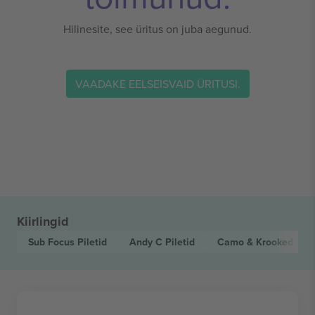
Hilinesite, see üritus on juba aegunud.
VAADAKE EELSEISVAID ÜRITUSI.
Kiirlingid
Sub Focus
Piletid
Andy C
Piletid
Camo & Krooked
Pile