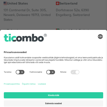
United States
Switzerland
131 Continental Dr, Suite 305,
Dorfstrasse 52a, 6390
Newark, Delaware 19713, United
Engelberg, Switzerland
States
Bulgaria
United Arab Emirates
Regus Sofia City West, bul
UAE Dubai Silicon Oasis, DDP
Totleben 53-55, 1606 Sofia,
Building A1, Office 302, Dubai,
Bulgaria
United Arab Emirates
Mexico
Av Chapultepec 360, Roma
Norte, Cuauhtémoc, 06700
Ciudad de México, CDMX,
Mexico
Platvormi pakkuja juriidiline isik võib varieeruda sõltuvalt asukohast,
sündmusest ja/või domeenist. Detailide jaoks vaata konkreetse
sündmuse lehte, impressumit ja tingimusi.,
Jälg
ja
Tingimused.
©
2026 Ticombo. Kõik õigused kaitstud.