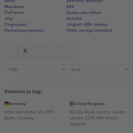
Meist
Ettevõtte teenused
Meeskond
KKK
TixProtect
Kuidas see töötab
Jälg
Hotellid
Tingimused
Jalgpalli MM-i keskus
Partnerlusprogramm
Võtke meiega ühendust
Kontorid ja tugi
Germany
United Kingdom
Unter den Linden 24, 10117
167 City Road, London, Greater
Berlin, Germany
London, EC1V 1AW, United
Kingdom