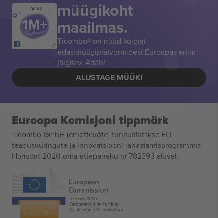
müügikoht
AITÄH!
maailmas.
Ticombo® on nüüd kõigist
edasimüügiplatvormidest Euroopas enim
jälgitav. Aitäh!
ALUSTAGE MÜÜKI
Euroopa Komisjoni tippmärk
Ticombo GmbH (emettevõte) tunnustatakse ELi
teadusuuringute ja innovatsiooni rahastamisprogrammis
Horisont 2020 oma ettepaneku nr 782393 alusel.