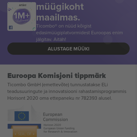
müügikoht
AITÄH!
maailmas.
Ticombo® on nüüd kõigist
edasimüügiplatvormidest Euroopas enim
jälgitav. Aitäh!
ALUSTAGE MÜÜKI
Euroopa Komisjoni tippmärk
Ticombo GmbH (emettevõte) tunnustatakse ELi
teadusuuringute ja innovatsiooni rahastamisprogrammis
Horisont 2020 oma ettepaneku nr 782393 alusel.