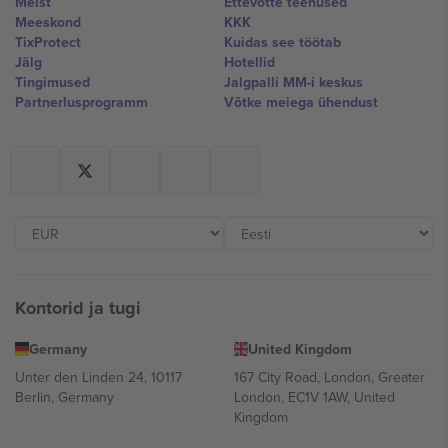
Meist
Ettevõtte teenused
Meeskond
KKK
TixProtect
Kuidas see töötab
Jälg
Hotellid
Tingimused
Jalgpalli MM-i keskus
Partnerlusprogramm
Võtke meiega ühendust
Kontorid ja tugi
Germany
United Kingdom
Unter den Linden 24, 10117
167 City Road, London, Greater
Berlin, Germany
London, EC1V 1AW, United
Kingdom