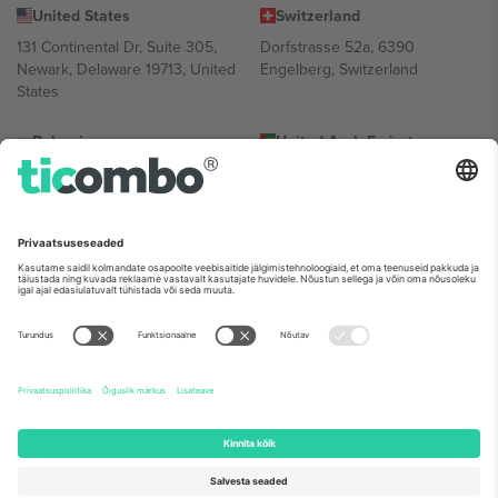
United States
Switzerland
131 Continental Dr, Suite 305,
Dorfstrasse 52a, 6390
Newark, Delaware 19713, United
Engelberg, Switzerland
States
Bulgaria
United Arab Emirates
Regus Sofia City West, bul
UAE Dubai Silicon Oasis, DDP
Totleben 53-55, 1606 Sofia,
Building A1, Office 302, Dubai,
Bulgaria
United Arab Emirates
Mexico
Av Chapultepec 360, Roma
Norte, Cuauhtémoc, 06700
Ciudad de México, CDMX,
Mexico
Platvormi pakkuja juriidiline isik võib varieeruda sõltuvalt asukohast,
sündmusest ja/või domeenist. Detailide jaoks vaata konkreetse
sündmuse lehte, impressumit ja tingimusi.,
Jälg
ja
Tingimused.
©
2026 Ticombo. Kõik õigused kaitstud.