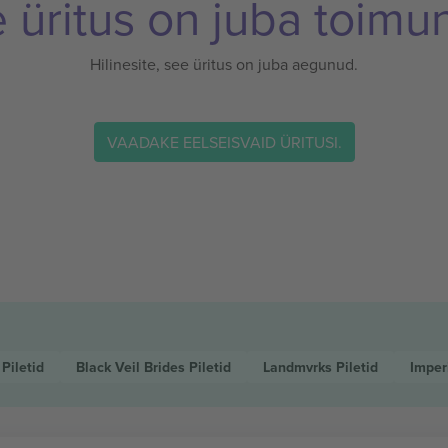
 üritus on juba toimu
Hilinesite, see üritus on juba aegunud.
VAADAKE EELSEISVAID ÜRITUSI.
l
Piletid
Black Veil Brides
Piletid
Landmvrks
Piletid
Imper