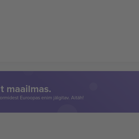
t maailmas.
rmidest Euroopas enim jälgitav. Aitäh!