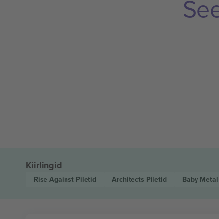
See
Kiirlingid
Rise Against
Piletid
Architects
Piletid
Baby Meta