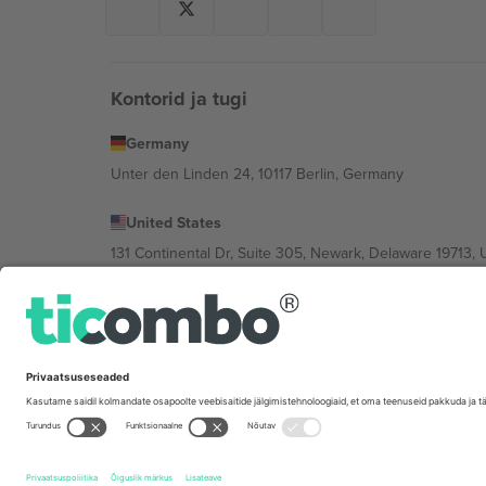
Kontorid ja tugi
Germany
Unter den Linden 24, 10117 Berlin, Germany
United States
131 Continental Dr, Suite 305, Newark, Delaware 19713, 
Bulgaria
Regus Sofia City West, bul Totleben 53-55, 1606 Sofia, B
Mexico
Av Chapultepec 360, Roma Norte, Cuauhtémoc, 06700
Platvormi pakkuja juriidiline isik võib varieeruda sõltu
Tingimused.
© 2026 Ticombo. Kõik õigused kaitstud.