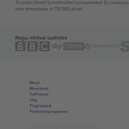
Ticombo GmbH (emettevõte) tunnustatakse ELi teadusuur
oma ettepaneku nr 782393 alusel.
Nagu nähtud uudistes
Meist
Meeskond
TixProtect
Jälg
Tingimused
Partnerlusprogramm