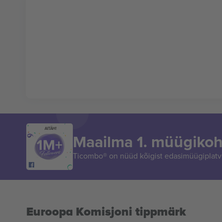
AITÄH!
Maailma 1. müügikoh
Ticombo® on nüüd kõigist edasimüügiplatvo
Euroopa Komisjoni tippmärk