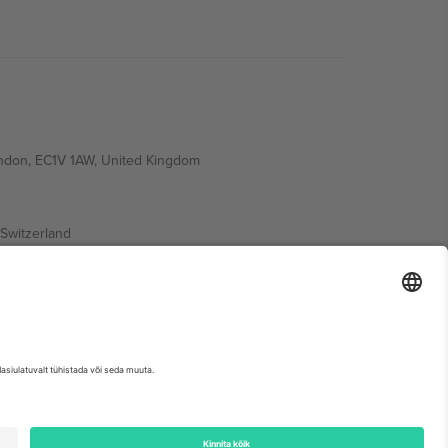
ondon, EC1V 1AW, United Kingdom
Switzerland
ding A1, Office 302, Dubai, United Arab Emirates
etse sündmuse lehte, impressumit ja tingimusi.,
Jälg
ja