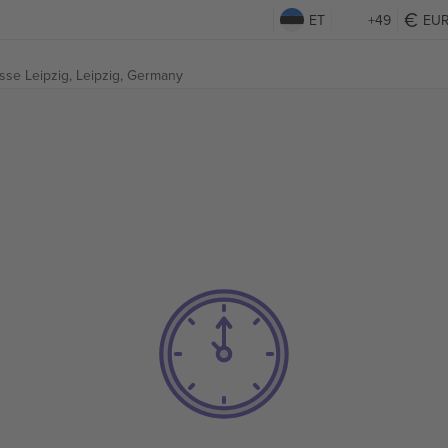
ET
+49
EU
se Leipzig,
Leipzig, Germany