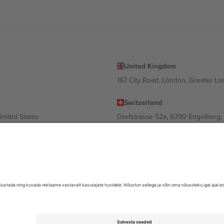
United Kingdom
167 City Road, London, Greater L
Switzerland
United States
Dorfstrasse 52a, 6390 Engelberg, 
United Arab Emirates
ulgaria
UAE Dubai Silicon Oasis, DDP Buil
 Ciudad de México, CDMX, Mexico
valt asukohast, sündmusest ja/või domeenist. Detailide jaoks vaata konkre