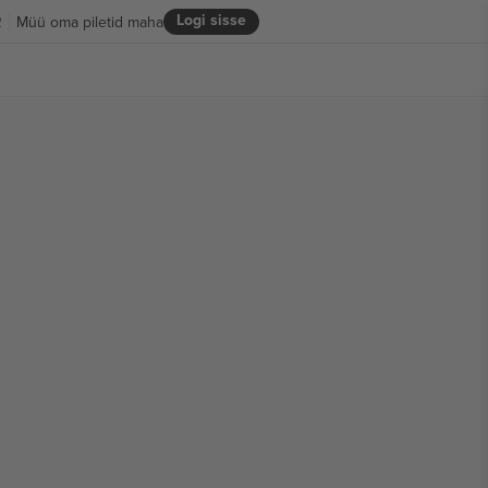
Logi sisse
R
Müü oma piletid maha