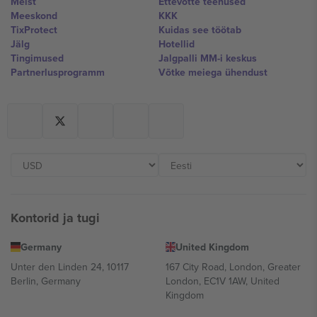
Meist
Ettevõtte teenused
Meeskond
KKK
TixProtect
Kuidas see töötab
Jälg
Hotellid
Tingimused
Jalgpalli MM-i keskus
Partnerlusprogramm
Võtke meiega ühendust
Kontorid ja tugi
Germany
United Kingdom
Unter den Linden 24, 10117
167 City Road, London, Greater
Berlin, Germany
London, EC1V 1AW, United
Kingdom