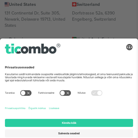
United States
Switzerland
131 Continental Dr, Suite 305,
Dorfstrasse 52a, 6390
Newark, Delaware 19713, United
Engelberg, Switzerland
States
Bulgaria
United Arab Emirates
Regus Sofia City West, bul
UAE Dubai Silicon Oasis, DDP
Totleben 53-55, 1606 Sofia,
Building A1, Office 302, Dubai,
Bulgaria
United Arab Emirates
Mexico
Av Chapultepec 360, Roma
Norte, Cuauhtémoc, 06700
Ciudad de México, CDMX,
Mexico
Platvormi pakkuja juriidiline isik võib varieeruda sõltuvalt asukohast,
sündmusest ja/või domeenist. Detailide jaoks vaata konkreetse
sündmuse lehte, impressumit ja tingimusi.,
Jälg
ja
Tingimused.
©
2026 Ticombo. Kõik õigused kaitstud.