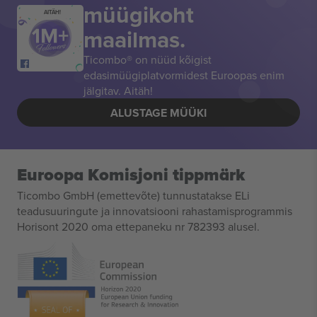
müügikoht
AITÄH!
maailmas.
Ticombo® on nüüd kõigist
edasimüügiplatvormidest Euroopas enim
jälgitav. Aitäh!
ALUSTAGE MÜÜKI
Euroopa Komisjoni tippmärk
Ticombo GmbH (emettevõte) tunnustatakse ELi
teadusuuringute ja innovatsiooni rahastamisprogrammis
Horisont 2020 oma ettepaneku nr 782393 alusel.