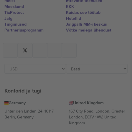
Meist
Ettevõtte teenused
Meeskond
KKK
TixProtect
Kuidas see töötab
Jälg
Hotellid
Tingimused
Jalgpalli MM-i keskus
Partnerlusprogramm
Võtke meiega ühendust
Kontorid ja tugi
Germany
United Kingdom
Unter den Linden 24, 10117
167 City Road, London, Greater
Berlin, Germany
London, EC1V 1AW, United
Kingdom