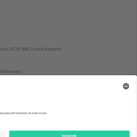
ondon, EC1V 1AW, United Kingdom
Switzerland
ding A1, Office 302, Dubai, United Arab Emirates
etse sündmuse lehte, impressumit ja tingimusi.,
Jälg
ja