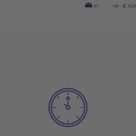
ET
+49
EU