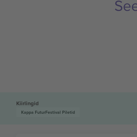
See
Kiirlingid
Kappa FuturFestival
Piletid