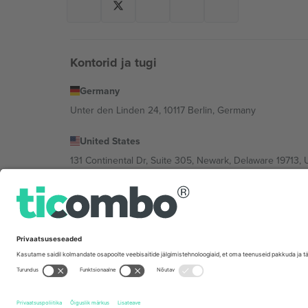
Kontorid ja tugi
Germany
Unter den Linden 24, 10117 Berlin, Germany
United States
131 Continental Dr, Suite 305, Newark, Delaware 19713, 
Bulgaria
Regus Sofia City West, bul Totleben 53-55, 1606 Sofia, B
Mexico
Av Chapultepec 360, Roma Norte, Cuauhtémoc, 06700
Platvormi pakkuja juriidiline isik võib varieeruda sõltu
Tingimused.
© 2026 Ticombo. Kõik õigused kaitstud.