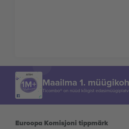
AITÄH!
Maailma 1. müügikoh
Ticombo® on nüüd kõigist edasimüügiplatvo
Euroopa Komisjoni tippmärk