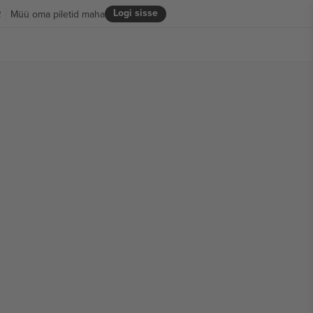
Logi sisse
R
Müü oma piletid maha