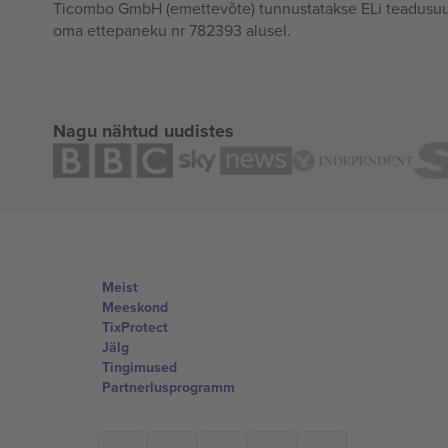
Ticombo GmbH (emettevõte) tunnustatakse ELi teadusuur
oma ettepaneku nr 782393 alusel.
Nagu nähtud uudistes
Meist
Meeskond
TixProtect
Jälg
Tingimused
Partnerlusprogramm