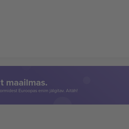
t maailmas.
rmidest Euroopas enim jälgitav. Aitäh!