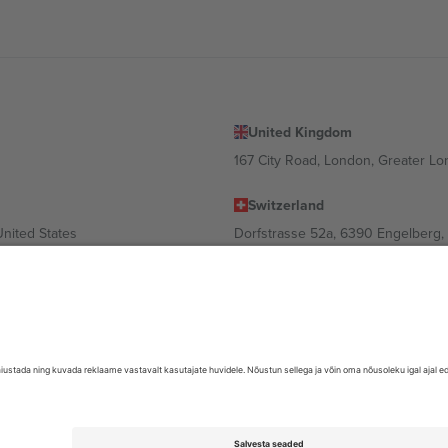
United Kingdom
167 City Road, London, Greater L
Switzerland
United States
Dorfstrasse 52a, 6390 Engelberg, 
United Arab Emirates
ulgaria
UAE Dubai Silicon Oasis, DDP Buil
 Ciudad de México, CDMX, Mexico
valt asukohast, sündmusest ja/või domeenist. Detailide jaoks vaata konkre