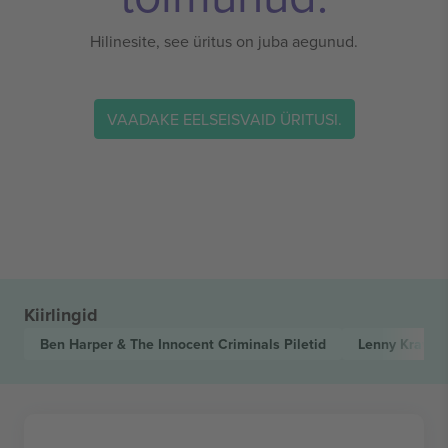
Hilinesite, see üritus on juba aegunud.
VAADAKE EELSEISVAID ÜRITUSI.
Kiirlingid
Ben Harper & The Innocent Criminals
Piletid
Lenny Kravit