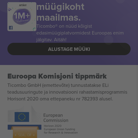
müügikoht
AITÄH!
maailmas.
Ticombo® on nüüd kõigist
edasimüügiplatvormidest Euroopas enim
jälgitav. Aitäh!
ALUSTAGE MÜÜKI
Euroopa Komisjoni tippmärk
Ticombo GmbH (emettevõte) tunnustatakse ELi
teadusuuringute ja innovatsiooni rahastamisprogrammis
Horisont 2020 oma ettepaneku nr 782393 alusel.