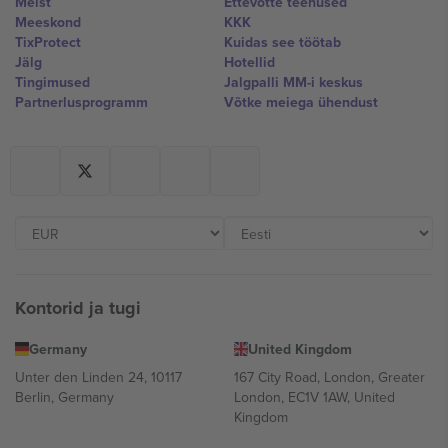
Meist
Ettevõtte teenused
Meeskond
KKK
TixProtect
Kuidas see töötab
Jälg
Hotellid
Tingimused
Jalgpalli MM-i keskus
Partnerlusprogramm
Võtke meiega ühendust
Kontorid ja tugi
Germany
United Kingdom
Unter den Linden 24, 10117
167 City Road, London, Greater
Berlin, Germany
London, EC1V 1AW, United
Kingdom