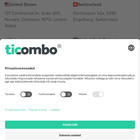
United States
Switzerland
131 Continental Dr, Suite 305,
Dorfstrasse 52a, 6390
Newark, Delaware 19713, United
Engelberg, Switzerland
States
Bulgaria
United Arab Emirates
Regus Sofia City West, bul
UAE Dubai Silicon Oasis, DDP
Totleben 53-55, 1606 Sofia,
Building A1, Office 302, Dubai,
Bulgaria
United Arab Emirates
Mexico
Av Chapultepec 360, Roma
Norte, Cuauhtémoc, 06700
Ciudad de México, CDMX,
Mexico
Platvormi pakkuja juriidiline isik võib varieeruda sõltuvalt asukohast,
sündmusest ja/või domeenist. Detailide jaoks vaata konkreetse
sündmuse lehte, impressumit ja tingimusi.,
Jälg
ja
Tingimused.
©
2026 Ticombo. Kõik õigused kaitstud.