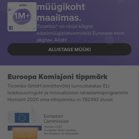
müügikoht
AITÄH!
maailmas.
Ticombo® on nüüd kõigist
edasimüügiplatvormidest Euroopas enim
jälgitav. Aitäh!
ALUSTAGE MÜÜKI
Euroopa Komisjoni tippmärk
Ticombo GmbH (emettevõte) tunnustatakse ELi
teadusuuringute ja innovatsiooni rahastamisprogrammis
Horisont 2020 oma ettepaneku nr 782393 alusel.