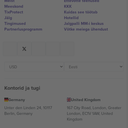
Meist
Ettevõtte teenused
Meeskond
KKK
TixProtect
Kuidas see töötab
Jälg
Hotellid
Tingimused
Jalgpalli MM-i keskus
Partnerlusprogramm
Võtke meiega ühendust
Kontorid ja tugi
Germany
United Kingdom
Unter den Linden 24, 10117
167 City Road, London, Greater
Berlin, Germany
London, EC1V 1AW, United
Kingdom