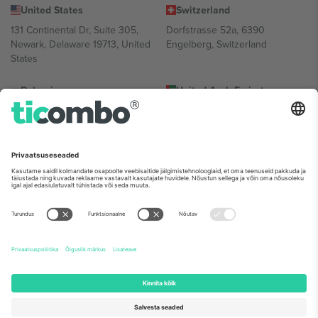
United States
Switzerland
131 Continental Dr, Suite 305,
Dorfstrasse 52a, 6390
Newark, Delaware 19713, United
Engelberg, Switzerland
States
Bulgaria
United Arab Emirates
Regus Sofia City West, bul
UAE Dubai Silicon Oasis, DDP
Totleben 53-55, 1606 Sofia,
Building A1, Office 302, Dubai,
Bulgaria
United Arab Emirates
Mexico
Av Chapultepec 360, Roma
Norte, Cuauhtémoc, 06700
Ciudad de México, CDMX,
Mexico
Platvormi pakkuja juriidiline isik võib varieeruda sõltuvalt asukohast,
sündmusest ja/või domeenist. Detailide jaoks vaata konkreetse
sündmuse lehte, impressumit ja tingimusi.,
Jälg
ja
Tingimused.
©
2026 Ticombo. Kõik õigused kaitstud.