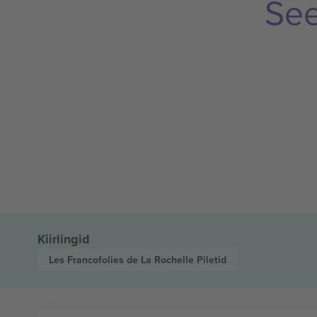
See
Kiirlingid
Les Francofolies de La Rochelle
Piletid