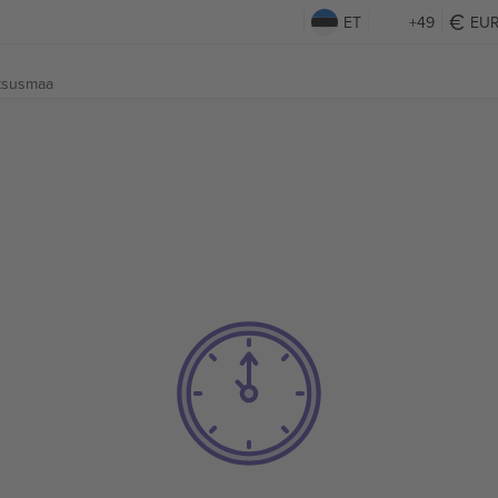
ET
+49
EU
ntsusmaa