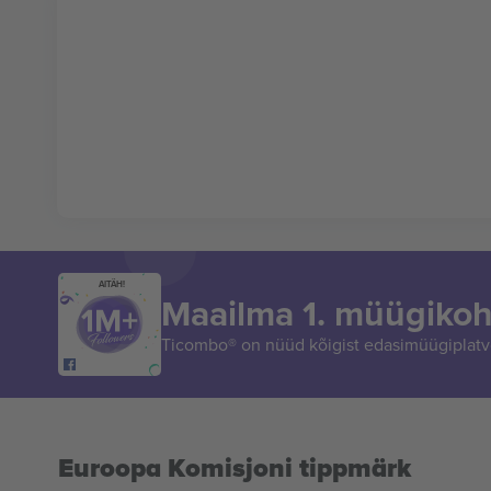
AITÄH!
Maailma 1. müügikoh
Ticombo® on nüüd kõigist edasimüügiplatvo
Euroopa Komisjoni tippmärk