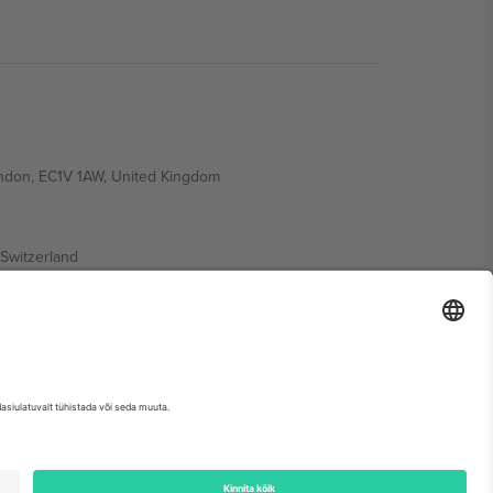
ondon, EC1V 1AW, United Kingdom
Switzerland
ding A1, Office 302, Dubai, United Arab Emirates
etse sündmuse lehte, impressumit ja tingimusi.,
Jälg
ja