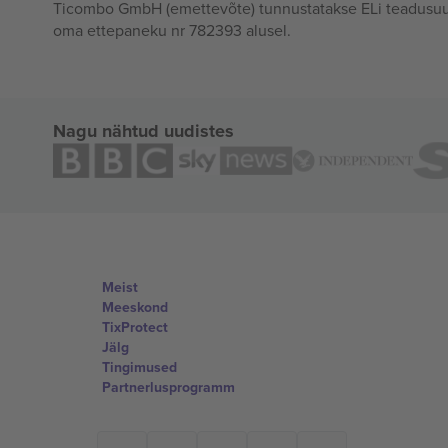
Ticombo GmbH (emettevõte) tunnustatakse ELi teadusuur
oma ettepaneku nr 782393 alusel.
Nagu nähtud uudistes
Meist
Meeskond
TixProtect
Jälg
Tingimused
Partnerlusprogramm