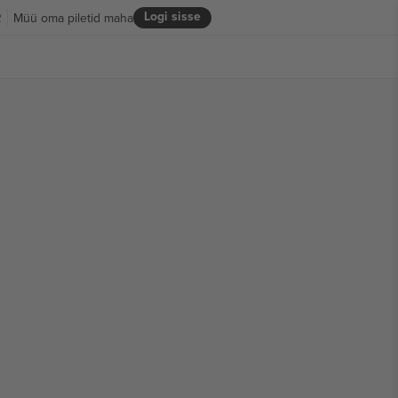
Logi sisse
R
Müü oma piletid maha