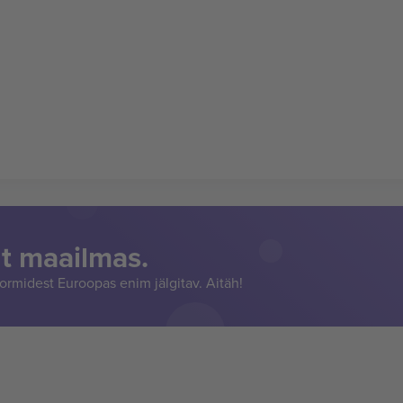
t maailmas.
rmidest Euroopas enim jälgitav. Aitäh!