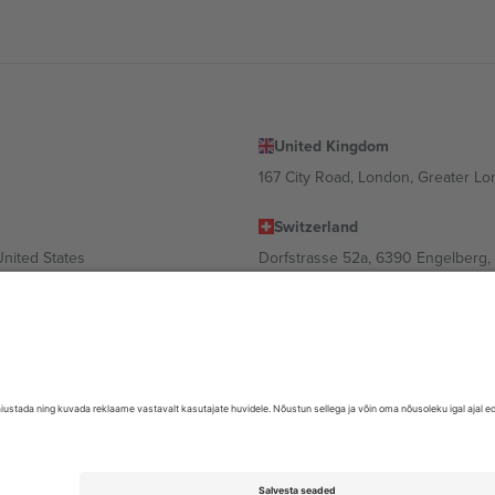
United Kingdom
167 City Road, London, Greater L
Switzerland
United States
Dorfstrasse 52a, 6390 Engelberg, 
United Arab Emirates
ulgaria
UAE Dubai Silicon Oasis, DDP Buil
 Ciudad de México, CDMX, Mexico
valt asukohast, sündmusest ja/või domeenist. Detailide jaoks vaata konkre