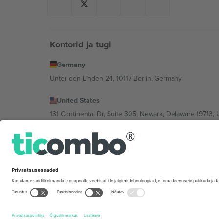
Kontorid ja tugi
Germany
Unter den Linden 24, 10117 Berlin, Germany
United States
131 Continental Dr, Suite 305, Newark, Delaware 19713, 
Bulgaria
Regus Sofia City West, bul Totleben 53-55, 1606 Sofia, B
Mexico
Av Chapultepec 360, Roma Norte, Cuauhtémoc, 06700
Platvormi pakkuja juriidiline isik võib varieeruda sõltu
Tingimused.
© 2026 Ticombo. Kõik õigused kaitstud.