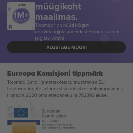
müügikoht
AITÄH!
maailmas.
Ticombo® on nüüd kõigist
edasimüügiplatvormidest Euroopas enim
jälgitav. Aitäh!
ALUSTAGE MÜÜKI
Euroopa Komisjoni tippmärk
Ticombo GmbH (emettevõte) tunnustatakse ELi
teadusuuringute ja innovatsiooni rahastamisprogrammis
Horisont 2020 oma ettepaneku nr 782393 alusel.