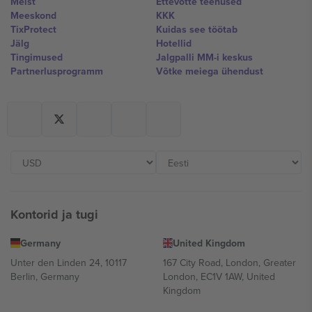
Meist
Ettevõtte teenused
Meeskond
KKK
TixProtect
Kuidas see töötab
Jälg
Hotellid
Tingimused
Jalgpalli MM-i keskus
Partnerlusprogramm
Võtke meiega ühendust
Kontorid ja tugi
Germany
United Kingdom
Unter den Linden 24, 10117
167 City Road, London, Greater
Berlin, Germany
London, EC1V 1AW, United
Kingdom