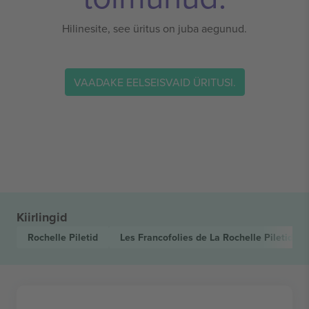
Hilinesite, see üritus on juba aegunud.
VAADAKE EELSEISVAID ÜRITUSI.
Kiirlingid
Rochelle
Piletid
Les Francofolies de La Rochelle
Piletid