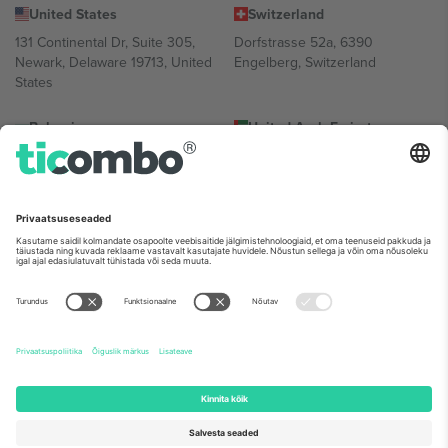
United States
Switzerland
131 Continental Dr, Suite 305,
Dorfstrasse 52a, 6390
Newark, Delaware 19713, United
Engelberg, Switzerland
States
Bulgaria
United Arab Emirates
Regus Sofia City West, bul
UAE Dubai Silicon Oasis, DDP
Totleben 53-55, 1606 Sofia,
Building A1, Office 302, Dubai,
Bulgaria
United Arab Emirates
Mexico
Av Chapultepec 360, Roma
Norte, Cuauhtémoc, 06700
Ciudad de México, CDMX,
Mexico
Platvormi pakkuja juriidiline isik võib varieeruda sõltuvalt asukohast,
sündmusest ja/või domeenist. Detailide jaoks vaata konkreetse
sündmuse lehte, impressumit ja tingimusi.,
Jälg
ja
Tingimused.
©
2026 Ticombo. Kõik õigused kaitstud.