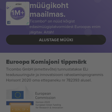
müügikoht
AITÄH!
maailmas.
Ticombo® on nüüd kõigist
edasimüügiplatvormidest Euroopas enim
jälgitav. Aitäh!
ALUSTAGE MÜÜKI
Euroopa Komisjoni tippmärk
Ticombo GmbH (emettevõte) tunnustatakse ELi
teadusuuringute ja innovatsiooni rahastamisprogrammis
Horisont 2020 oma ettepaneku nr 782393 alusel.