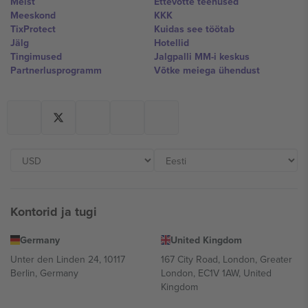
Meist
Ettevõtte teenused
Meeskond
KKK
TixProtect
Kuidas see töötab
Jälg
Hotellid
Tingimused
Jalgpalli MM-i keskus
Partnerlusprogramm
Võtke meiega ühendust
Kontorid ja tugi
Germany
United Kingdom
Unter den Linden 24, 10117
167 City Road, London, Greater
Berlin, Germany
London, EC1V 1AW, United
Kingdom