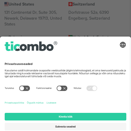
United States
Switzerland
131 Continental Dr, Suite 305,
Dorfstrasse 52a, 6390
Newark, Delaware 19713, United
Engelberg, Switzerland
States
Bulgaria
United Arab Emirates
Regus Sofia City West, bul
UAE Dubai Silicon Oasis, DDP
Totleben 53-55, 1606 Sofia,
Building A1, Office 302, Dubai,
Bulgaria
United Arab Emirates
Mexico
Av Chapultepec 360, Roma
Norte, Cuauhtémoc, 06700
Ciudad de México, CDMX,
Mexico
Platvormi pakkuja juriidiline isik võib varieeruda sõltuvalt asukohast,
sündmusest ja/või domeenist. Detailide jaoks vaata konkreetse
sündmuse lehte, impressumit ja tingimusi.,
Jälg
ja
Tingimused.
©
2026 Ticombo. Kõik õigused kaitstud.