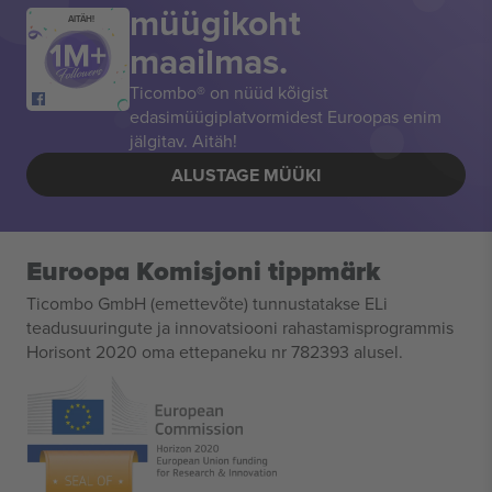
müügikoht
AITÄH!
maailmas.
Ticombo® on nüüd kõigist
edasimüügiplatvormidest Euroopas enim
jälgitav. Aitäh!
ALUSTAGE MÜÜKI
Euroopa Komisjoni tippmärk
Ticombo GmbH (emettevõte) tunnustatakse ELi
teadusuuringute ja innovatsiooni rahastamisprogrammis
Horisont 2020 oma ettepaneku nr 782393 alusel.