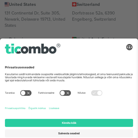
United States
Switzerland
131 Continental Dr, Suite 305,
Dorfstrasse 52a, 6390
Newark, Delaware 19713, United
Engelberg, Switzerland
States
Bulgaria
United Arab Emirates
Regus Sofia City West, bul
UAE Dubai Silicon Oasis, DDP
Totleben 53-55, 1606 Sofia,
Building A1, Office 302, Dubai,
Bulgaria
United Arab Emirates
Mexico
Av Chapultepec 360, Roma
Norte, Cuauhtémoc, 06700
Ciudad de México, CDMX,
Mexico
Platvormi pakkuja juriidiline isik võib varieeruda sõltuvalt asukohast,
sündmusest ja/või domeenist. Detailide jaoks vaata konkreetse
sündmuse lehte, impressumit ja tingimusi.,
Jälg
ja
Tingimused.
©
2026 Ticombo. Kõik õigused kaitstud.