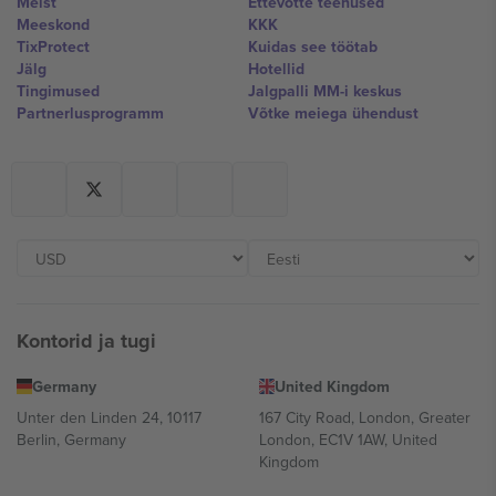
Meist
Ettevõtte teenused
Meeskond
KKK
TixProtect
Kuidas see töötab
Jälg
Hotellid
Tingimused
Jalgpalli MM-i keskus
Partnerlusprogramm
Võtke meiega ühendust
Kontorid ja tugi
Germany
United Kingdom
Unter den Linden 24, 10117
167 City Road, London, Greater
Berlin, Germany
London, EC1V 1AW, United
Kingdom