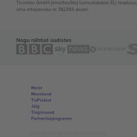
Ticombo GmbH (emettevõte) tunnustatakse ELi teadusuur
oma ettepaneku nr 782393 alusel.
Nagu nähtud uudistes
Meist
Meeskond
TixProtect
Jälg
Tingimused
Partnerlusprogramm