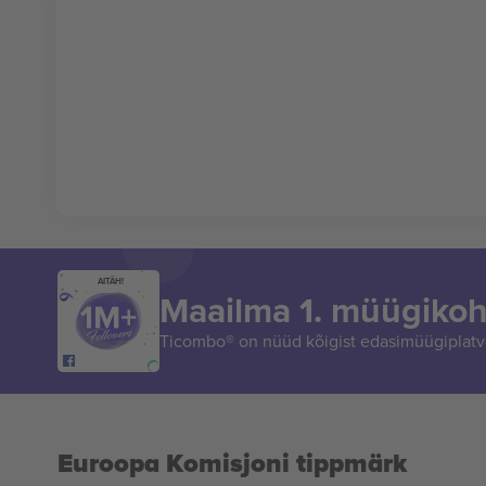
AITÄH!
Maailma 1. müügikoh
Ticombo® on nüüd kõigist edasimüügiplatvo
Euroopa Komisjoni tippmärk