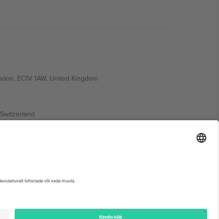
ondon, EC1V 1AW, United Kingdom
Switzerland
ding A1, Office 302, Dubai, United Arab Emirates
etse sündmuse lehte, impressumit ja tingimusi.,
Jälg
ja