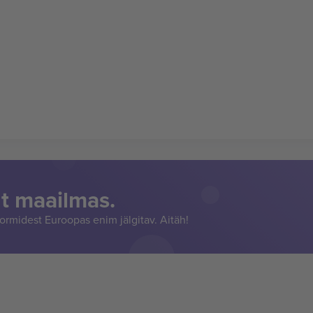
t maailmas.
rmidest Euroopas enim jälgitav. Aitäh!