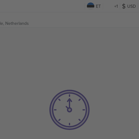
ET
+1
USD
e, Netherlands