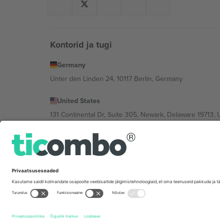
Kontorid ja tugi
Germany
Unter den Linden 24, 10117 Berlin, Germany
United States
131 Continental Dr, Suite 305, Newark, Delaware 19713, 
Bulgaria
Regus Sofia City West, bul Totleben 53-55, 1606 Sofia, B
Mexico
Av Chapultepec 360, Roma Norte, Cuauhtémoc, 06700
Platvormi pakkuja juriidiline isik võib varieeruda sõltu
Tingimused.
© 2026 Ticombo. Kõik õigused kaitstud.