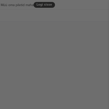
Logi sisse
Müü oma piletid maha