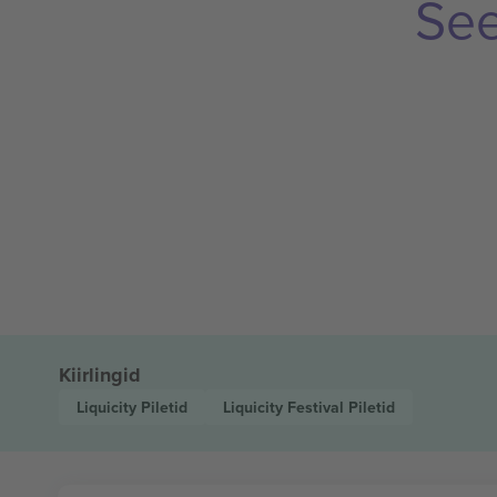
See
Kiirlingid
Liquicity
Piletid
Liquicity Festival
Piletid