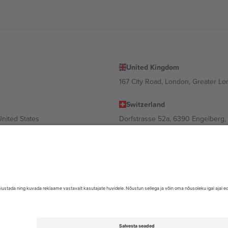
United Kingdom
167 City Road, London, Greater L
Switzerland
United States
Dorfstrasse 52a, 6390 Engelberg, 
United Arab Emirates
ulgaria
UAE Dubai Silicon Oasis, DDP Buil
 Ciudad de México, CDMX, Mexico
valt asukohast, sündmusest ja/või domeenist. Detailide jaoks vaata konkre