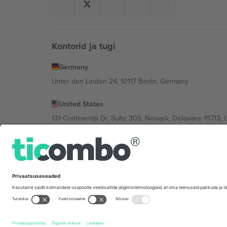
Kontorid ja tugi
Germany
Unter den Linden 24, 10117 Berlin, Germany
United States
131 Continental Dr, Suite 305, Newark, Delaware 19713, 
Bulgaria
Regus Sofia City West, bul Totleben 53-55, 1606 Sofia, B
Mexico
Av Chapultepec 360, Roma Norte, Cuauhtémoc, 06700
Platvormi pakkuja juriidiline isik võib varieeruda sõltu
Tingimused.
© 2026 Ticombo. Kõik õigused kaitstud.