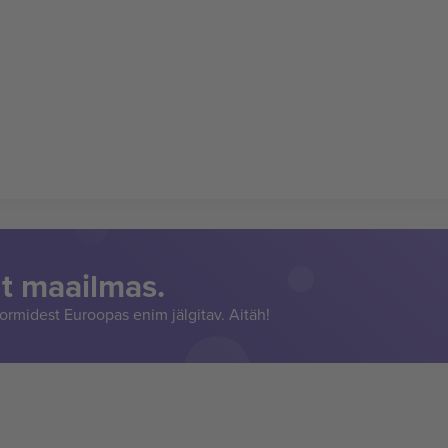
t maailmas.
rmidest Euroopas enim jälgitav. Aitäh!