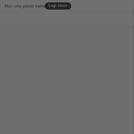
Logi sisse
R
Müü oma piletid maha