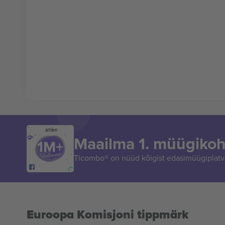
AITÄH!
Maailma 1. müügikoh
Ticombo® on nüüd kõigist edasimüügiplatvo
Euroopa Komisjoni tippmärk