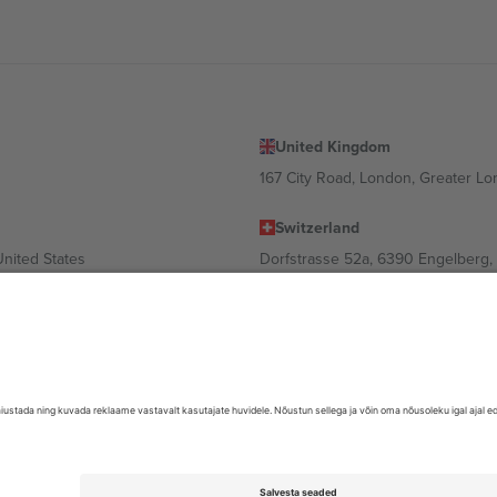
United Kingdom
167 City Road, London, Greater L
Switzerland
United States
Dorfstrasse 52a, 6390 Engelberg, 
United Arab Emirates
ulgaria
UAE Dubai Silicon Oasis, DDP Buil
 Ciudad de México, CDMX, Mexico
valt asukohast, sündmusest ja/või domeenist. Detailide jaoks vaata konkre