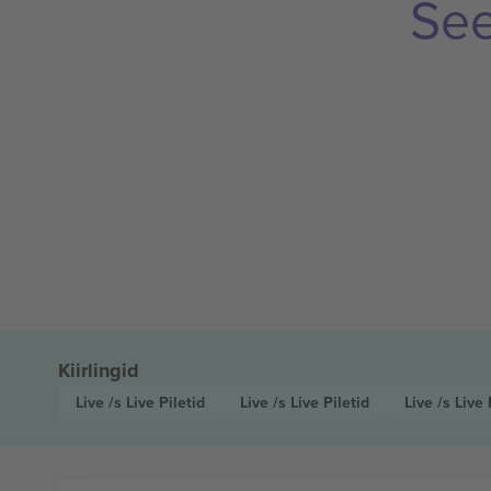
See
Kiirlingid
Live /s Live
Piletid
Live /s Live
Piletid
Live /s Live