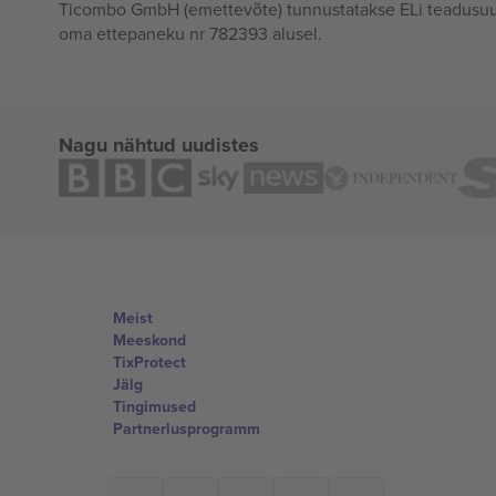
Ticombo GmbH (emettevõte) tunnustatakse ELi teadusuur
oma ettepaneku nr 782393 alusel.
Nagu nähtud uudistes
Meist
Meeskond
TixProtect
Jälg
Tingimused
Partnerlusprogramm