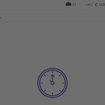
ET
+49
EU
m