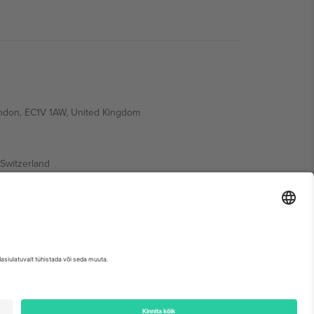
ondon, EC1V 1AW, United Kingdom
Switzerland
ding A1, Office 302, Dubai, United Arab Emirates
etse sündmuse lehte, impressumit ja tingimusi.,
Jälg
ja