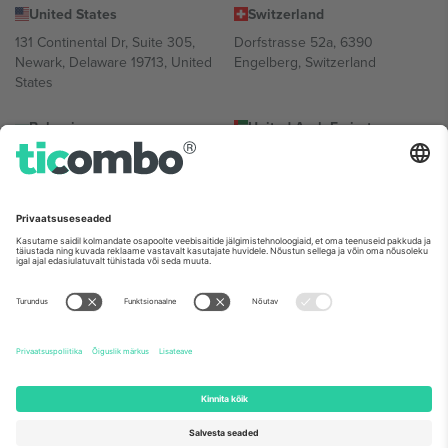
United States
Switzerland
131 Continental Dr, Suite 305,
Dorfstrasse 52a, 6390
Newark, Delaware 19713, United
Engelberg, Switzerland
States
Bulgaria
United Arab Emirates
Regus Sofia City West, bul
UAE Dubai Silicon Oasis, DDP
Totleben 53-55, 1606 Sofia,
Building A1, Office 302, Dubai,
Bulgaria
United Arab Emirates
Mexico
Av Chapultepec 360, Roma
Norte, Cuauhtémoc, 06700
Ciudad de México, CDMX,
Mexico
Platvormi pakkuja juriidiline isik võib varieeruda sõltuvalt asukohast,
sündmusest ja/või domeenist. Detailide jaoks vaata konkreetse
sündmuse lehte, impressumit ja tingimusi.,
Jälg
ja
Tingimused.
©
2026 Ticombo. Kõik õigused kaitstud.