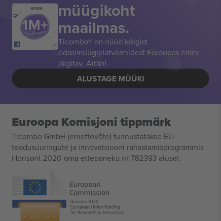
müügikoht
AITÄH!
maailmas.
Ticombo® on nüüd kõigist
edasimüügiplatvormidest Euroopas enim
jälgitav. Aitäh!
ALUSTAGE MÜÜKI
Euroopa Komisjoni tippmärk
Ticombo GmbH (emettevõte) tunnustatakse ELi
teadusuuringute ja innovatsiooni rahastamisprogrammis
Horisont 2020 oma ettepaneku nr 782393 alusel.