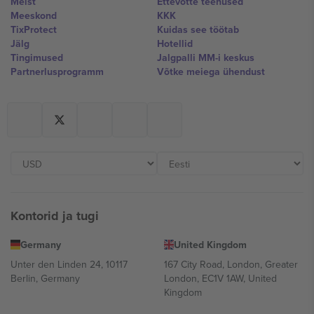
Meist
Ettevõtte teenused
Meeskond
KKK
TixProtect
Kuidas see töötab
Jälg
Hotellid
Tingimused
Jalgpalli MM-i keskus
Partnerlusprogramm
Võtke meiega ühendust
Kontorid ja tugi
Germany
United Kingdom
Unter den Linden 24, 10117
167 City Road, London, Greater
Berlin, Germany
London, EC1V 1AW, United
Kingdom