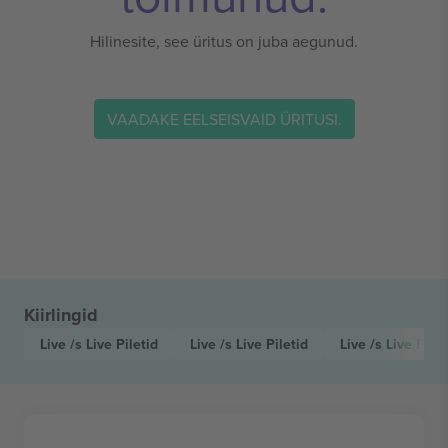
Hilinesite, see üritus on juba aegunud.
VAADAKE EELSEISVAID ÜRITUSI.
Kiirlingid
Live /s Live
Piletid
Live /s Live
Piletid
Live /s Live Fest