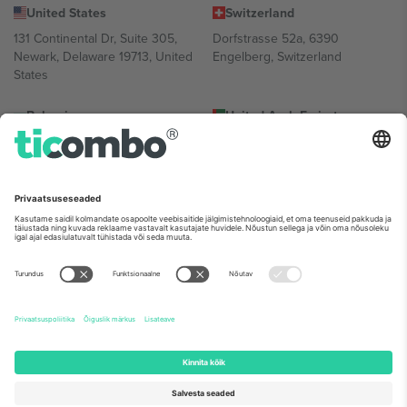
United States
Switzerland
131 Continental Dr, Suite 305,
Dorfstrasse 52a, 6390
Newark, Delaware 19713, United
Engelberg, Switzerland
States
Bulgaria
United Arab Emirates
Regus Sofia City West, bul
UAE Dubai Silicon Oasis, DDP
Totleben 53-55, 1606 Sofia,
Building A1, Office 302, Dubai,
Bulgaria
United Arab Emirates
Mexico
Av Chapultepec 360, Roma
Norte, Cuauhtémoc, 06700
Ciudad de México, CDMX,
Mexico
Platvormi pakkuja juriidiline isik võib varieeruda sõltuvalt asukohast,
sündmusest ja/või domeenist. Detailide jaoks vaata konkreetse
sündmuse lehte, impressumit ja tingimusi.,
Jälg
ja
Tingimused.
©
2026 Ticombo. Kõik õigused kaitstud.