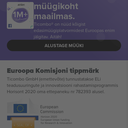
müügikoht
AITÄH!
maailmas.
Ticombo® on nüüd kõigist
edasimüügiplatvormidest Euroopas enim
jälgitav. Aitäh!
ALUSTAGE MÜÜKI
Euroopa Komisjoni tippmärk
Ticombo GmbH (emettevõte) tunnustatakse ELi
teadusuuringute ja innovatsiooni rahastamisprogrammis
Horisont 2020 oma ettepaneku nr 782393 alusel.