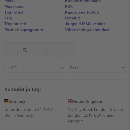
Meist
Ettevõtte teenused
Meeskond
KKK
TixProtect
Kuidas see töötab
Jälg
Hotellid
Tingimused
Jalgpalli MM-i keskus
Partnerlusprogramm
Võtke meiega ühendust
Kontorid ja tugi
Germany
United Kingdom
Unter den Linden 24, 10117
167 City Road, London, Greater
Berlin, Germany
London, EC1V 1AW, United
Kingdom