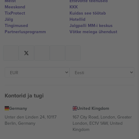
Meist
Ettevõtte teenused
Meeskond
KKK
TixProtect
Kuidas see töötab
Jälg
Hotellid
Tingimused
Jalgpalli MM-i keskus
Partnerlusprogramm
Võtke meiega ühendust
Kontorid ja tugi
Germany
United Kingdom
Unter den Linden 24, 10117
167 City Road, London, Greater
Berlin, Germany
London, EC1V 1AW, United
Kingdom