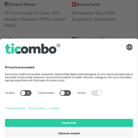
United States
Switzerland
131 Continental Dr, Suite 305,
Dorfstrasse 52a, 6390
Newark, Delaware 19713, United
Engelberg, Switzerland
States
Bulgaria
United Arab Emirates
Regus Sofia City West, bul
UAE Dubai Silicon Oasis, DDP
Totleben 53-55, 1606 Sofia,
Building A1, Office 302, Dubai,
Bulgaria
United Arab Emirates
Mexico
Av Chapultepec 360, Roma
Norte, Cuauhtémoc, 06700
Ciudad de México, CDMX,
Mexico
Platvormi pakkuja juriidiline isik võib varieeruda sõltuvalt asukohast,
sündmusest ja/või domeenist. Detailide jaoks vaata konkreetse
sündmuse lehte, impressumit ja tingimusi.,
Jälg
ja
Tingimused.
©
2026 Ticombo. Kõik õigused kaitstud.