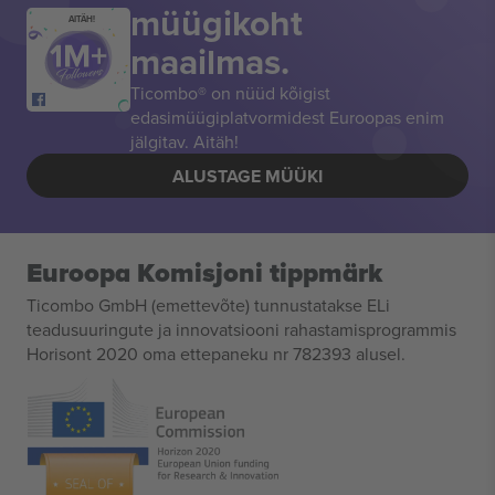
müügikoht
AITÄH!
maailmas.
Ticombo® on nüüd kõigist
edasimüügiplatvormidest Euroopas enim
jälgitav. Aitäh!
ALUSTAGE MÜÜKI
Euroopa Komisjoni tippmärk
Ticombo GmbH (emettevõte) tunnustatakse ELi
teadusuuringute ja innovatsiooni rahastamisprogrammis
Horisont 2020 oma ettepaneku nr 782393 alusel.