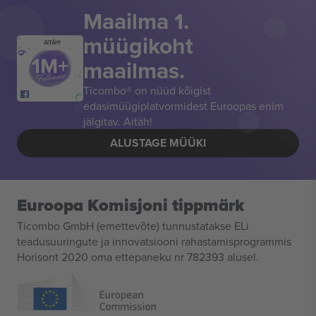
Maailma 1.
müügikoht
AITÄH!
maailmas.
Ticombo® on nüüd kõigist
edasimüügiplatvormidest Euroopas enim
jälgitav. Aitäh!
ALUSTAGE MÜÜKI
Euroopa Komisjoni tippmärk
Ticombo GmbH (emettevõte) tunnustatakse ELi
teadusuuringute ja innovatsiooni rahastamisprogrammis
Horisont 2020 oma ettepaneku nr 782393 alusel.