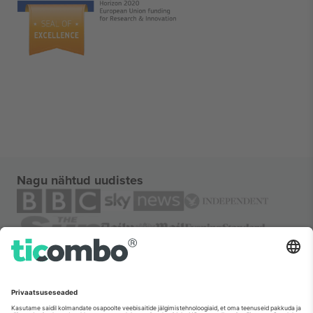
Nagu nähtud uudistes