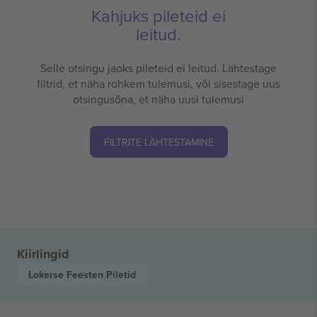
Kahjuks pileteid ei
leitud.
Selle otsingu jaoks pileteid ei leitud. Lähtestage
filtrid, et näha rohkem tulemusi, või sisestage uus
otsingusõna, et näha uusi tulemusi
FILTRITE LÄHTESTAMINE
Kiirlingid
Lokerse Feesten
Piletid