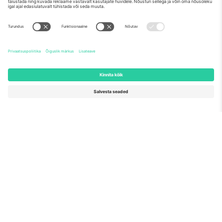
Meist
Ettevõtte teenused
Meeskond
KKK
TixProtect
Kuidas see töötab
Jälg
Hotellid
Tingimused
Jalgpalli MM-i keskus
Partnerlusprogramm
Võtke meiega ühendust
Kontorid ja tugi
Germany
United Kingdom
Unter den Linden 24, 10117
167 City Road, London, Greater
Berlin, Germany
London, EC1V 1AW, United