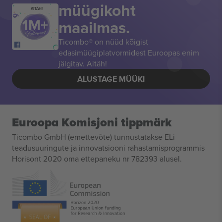
müügikoht
AITÄH!
maailmas.
Ticombo® on nüüd kõigist
edasimüügiplatvormidest Euroopas enim
jälgitav. Aitäh!
ALUSTAGE MÜÜKI
Euroopa Komisjoni tippmärk
Ticombo GmbH (emettevõte) tunnustatakse ELi
teadusuuringute ja innovatsiooni rahastamisprogrammis
Horisont 2020 oma ettepaneku nr 782393 alusel.