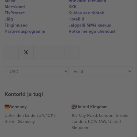
Meist
Ettevõtte teenused
Meeskond
KKK
TixProtect
Kuidas see töötab
Jälg
Hotellid
Tingimused
Jalgpalli MM-i keskus
Partnerlusprogramm
Võtke meiega ühendust
Kontorid ja tugi
Germany
United Kingdom
Unter den Linden 24, 10117
167 City Road, London, Greater
Berlin, Germany
London, EC1V 1AW, United
Kingdom