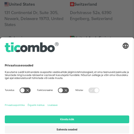
United States
Switzerland
131 Continental Dr, Suite 305,
Dorfstrasse 52a, 6390
Newark, Delaware 19713, United
Engelberg, Switzerland
States
Bulgaria
United Arab Emirates
Regus Sofia City West, bul
UAE Dubai Silicon Oasis, DDP
Totleben 53-55, 1606 Sofia,
Building A1, Office 302, Dubai,
Bulgaria
United Arab Emirates
Mexico
Av Chapultepec 360, Roma
Norte, Cuauhtémoc, 06700
Ciudad de México, CDMX,
Mexico
Platvormi pakkuja juriidiline isik võib varieeruda sõltuvalt asukohast,
sündmusest ja/või domeenist. Detailide jaoks vaata konkreetse
sündmuse lehte, impressumit ja tingimusi.,
Jälg
ja
Tingimused.
©
2026 Ticombo. Kõik õigused kaitstud.