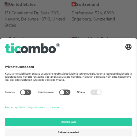
United States
Switzerland
131 Continental Dr, Suite 305,
Dorfstrasse 52a, 6390
Newark, Delaware 19713, United
Engelberg, Switzerland
States
Bulgaria
United Arab Emirates
Regus Sofia City West, bul
UAE Dubai Silicon Oasis, DDP
Totleben 53-55, 1606 Sofia,
Building A1, Office 302, Dubai,
Bulgaria
United Arab Emirates
Mexico
Av Chapultepec 360, Roma
Norte, Cuauhtémoc, 06700
Ciudad de México, CDMX,
Mexico
Platvormi pakkuja juriidiline isik võib varieeruda sõltuvalt asukohast,
sündmusest ja/või domeenist. Detailide jaoks vaata konkreetse
sündmuse lehte, impressumit ja tingimusi.,
Jälg
ja
Tingimused.
©
2026 Ticombo. Kõik õigused kaitstud.