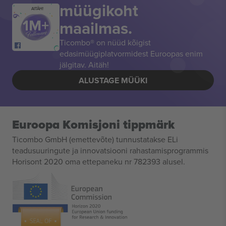
müügikoht
AITÄH!
maailmas.
Ticombo® on nüüd kõigist
edasimüügiplatvormidest Euroopas enim
jälgitav. Aitäh!
ALUSTAGE MÜÜKI
Euroopa Komisjoni tippmärk
Ticombo GmbH (emettevõte) tunnustatakse ELi
teadusuuringute ja innovatsiooni rahastamisprogrammis
Horisont 2020 oma ettepaneku nr 782393 alusel.