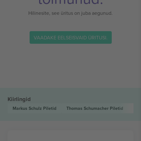
Hilinesite, see üritus on juba aegunud.
VAADAKE EELSEISVAID ÜRITUSI.
Kiirlingid
Markus Schulz
Piletid
Thomas Schumacher
Piletid
Lum