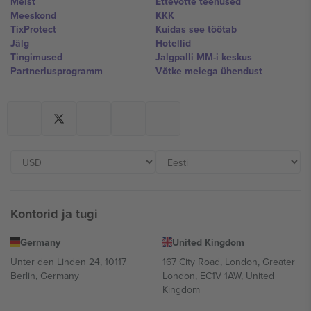
Meist
Ettevõtte teenused
Meeskond
KKK
TixProtect
Kuidas see töötab
Jälg
Hotellid
Tingimused
Jalgpalli MM-i keskus
Partnerlusprogramm
Võtke meiega ühendust
Kontorid ja tugi
Germany
United Kingdom
Unter den Linden 24, 10117
167 City Road, London, Greater
Berlin, Germany
London, EC1V 1AW, United
Kingdom