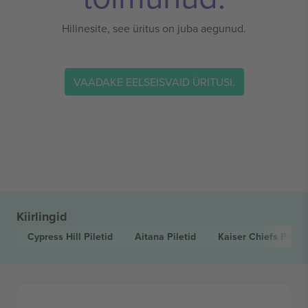
Hilinesite, see üritus on juba aegunud.
VAADAKE EELSEISVAID ÜRITUSI.
Kiirlingid
Cypress Hill
Piletid
Aitana
Piletid
Kaiser Chiefs
Pileti