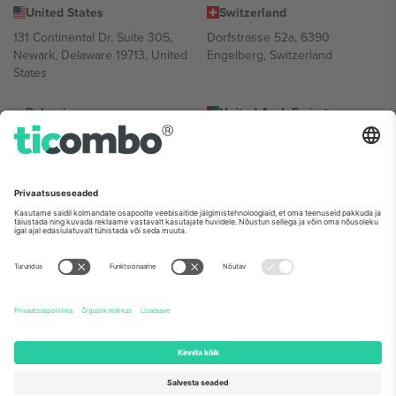
United States
Switzerland
131 Continental Dr, Suite 305,
Dorfstrasse 52a, 6390
Newark, Delaware 19713, United
Engelberg, Switzerland
States
Bulgaria
United Arab Emirates
Regus Sofia City West, bul
UAE Dubai Silicon Oasis, DDP
Totleben 53-55, 1606 Sofia,
Building A1, Office 302, Dubai,
Bulgaria
United Arab Emirates
Mexico
Av Chapultepec 360, Roma
Norte, Cuauhtémoc, 06700
Ciudad de México, CDMX,
Mexico
Platvormi pakkuja juriidiline isik võib varieeruda sõltuvalt asukohast,
sündmusest ja/või domeenist. Detailide jaoks vaata konkreetse
sündmuse lehte, impressumit ja tingimusi.,
Jälg
ja
Tingimused.
©
2026 Ticombo. Kõik õigused kaitstud.