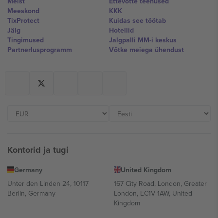
Meist
Ettevõtte teenused
Meeskond
KKK
TixProtect
Kuidas see töötab
Jälg
Hotellid
Tingimused
Jalgpalli MM-i keskus
Partnerlusprogramm
Võtke meiega ühendust
Kontorid ja tugi
Germany
United Kingdom
Unter den Linden 24, 10117
167 City Road, London, Greater
Berlin, Germany
London, EC1V 1AW, United
Kingdom