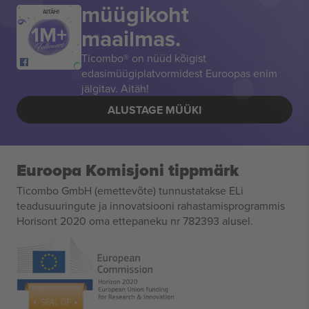
müügikoht
AITÄH!
maailmas.
Ticombo® on nüüd kõigist
edasimüügiplatvormidest Euroopas enim
jälgitav. Aitäh!
ALUSTAGE MÜÜKI
Euroopa Komisjoni tippmärk
Ticombo GmbH (emettevõte) tunnustatakse ELi
teadusuuringute ja innovatsiooni rahastamisprogrammis
Horisont 2020 oma ettepaneku nr 782393 alusel.