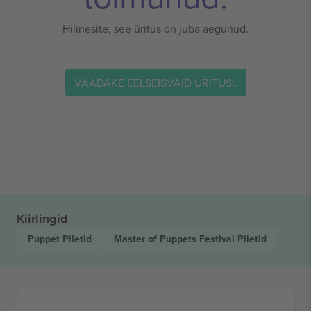
Hilinesite, see üritus on juba aegunud.
VAADAKE EELSEISVAID ÜRITUSI.
Kiirlingid
Puppet
Piletid
Master of Puppets Festival
Piletid