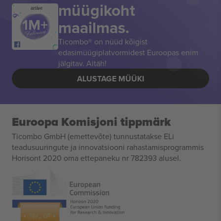
müügikoht
AITÄH!
maailmas.
Ticombo® on nüüd kõigist
edasimüügiplatvormidest Euroopas enim
jälgitav. Aitäh!
ALUSTAGE MÜÜKI
Euroopa Komisjoni tippmärk
Ticombo GmbH (emettevõte) tunnustatakse ELi
teadusuuringute ja innovatsiooni rahastamisprogrammis
Horisont 2020 oma ettepaneku nr 782393 alusel.