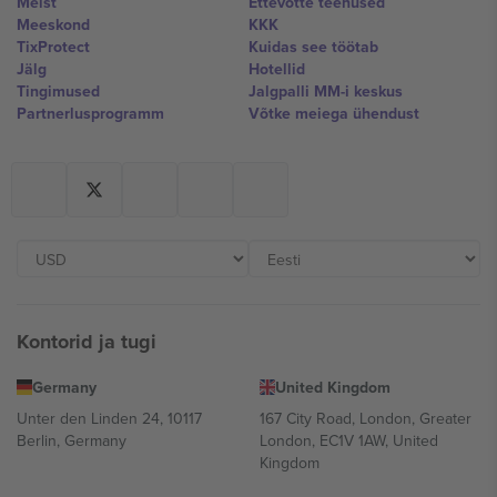
Meist
Ettevõtte teenused
Meeskond
KKK
TixProtect
Kuidas see töötab
Jälg
Hotellid
Tingimused
Jalgpalli MM-i keskus
Partnerlusprogramm
Võtke meiega ühendust
Kontorid ja tugi
Germany
United Kingdom
Unter den Linden 24, 10117
167 City Road, London, Greater
Berlin, Germany
London, EC1V 1AW, United
Kingdom