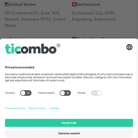
United States
Switzerland
131 Continental Dr, Suite 305,
Dorfstrasse 52a, 6390
Newark, Delaware 19713, United
Engelberg, Switzerland
States
Bulgaria
United Arab Emirates
Regus Sofia City West, bul
UAE Dubai Silicon Oasis, DDP
Totleben 53-55, 1606 Sofia,
Building A1, Office 302, Dubai,
Bulgaria
United Arab Emirates
Mexico
Av Chapultepec 360, Roma
Norte, Cuauhtémoc, 06700
Ciudad de México, CDMX,
Mexico
Platvormi pakkuja juriidiline isik võib varieeruda sõltuvalt asukohast,
sündmusest ja/või domeenist. Detailide jaoks vaata konkreetse
sündmuse lehte, impressumit ja tingimusi.,
Jälg
ja
Tingimused.
©
2026 Ticombo. Kõik õigused kaitstud.