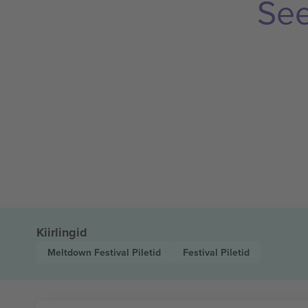
See
Kiirlingid
Meltdown Festival
Piletid
Festival
Piletid