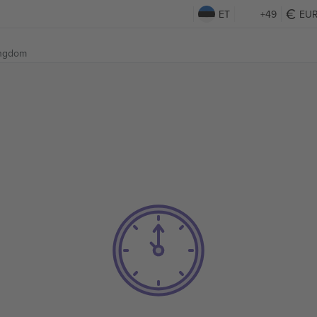
ET
+49
EU
ingdom