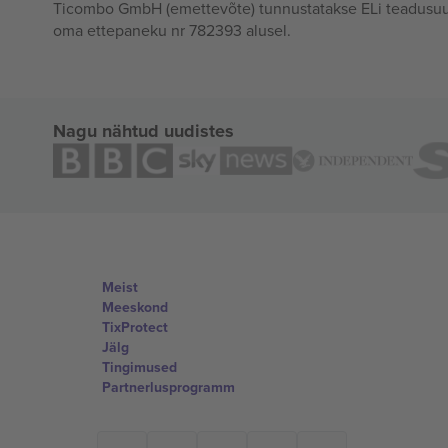
Ticombo GmbH (emettevõte) tunnustatakse ELi teadusuur
oma ettepaneku nr 782393 alusel.
Nagu nähtud uudistes
Meist
Meeskond
TixProtect
Jälg
Tingimused
Partnerlusprogramm