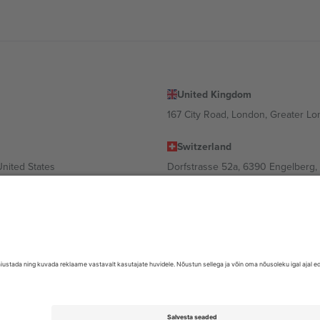
United Kingdom
167 City Road, London, Greater L
Switzerland
United States
Dorfstrasse 52a, 6390 Engelberg, 
United Arab Emirates
ulgaria
UAE Dubai Silicon Oasis, DDP Buil
 Ciudad de México, CDMX, Mexico
valt asukohast, sündmusest ja/või domeenist. Detailide jaoks vaata konkre