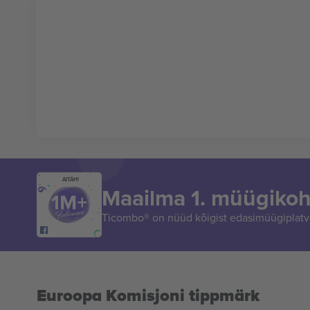
AITÄH!
Maailma 1. müügikoh
Ticombo® on nüüd kõigist edasimüügiplatvo
Euroopa Komisjoni tippmärk