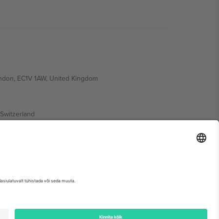
ondon, EC1V 1AW, United Kingdom
Switzerland
ding A1, Office 302, Dubai, United Arab Emirates
etse sündmuse lehte, impressumit ja tingimusi.,
Jälg
ja