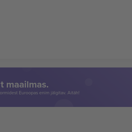
t maailmas.
rmidest Euroopas enim jälgitav. Aitäh!