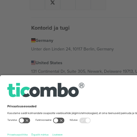
Kontorid ja tugi
Germany
Unter den Linden 24, 10117 Berlin, Germany
United States
131 Continental Dr, Suite 305, Newark, Delaware 19713, 
Bulgaria
Regus Sofia City West, bul Totleben 53-55, 1606 Sofia, B
Mexico
Av Chapultepec 360, Roma Norte, Cuauhtémoc, 06700
Platvormi pakkuja juriidiline isik võib varieeruda sõltu
Tingimused.
© 2026 Ticombo. Kõik õigused kaitstud.