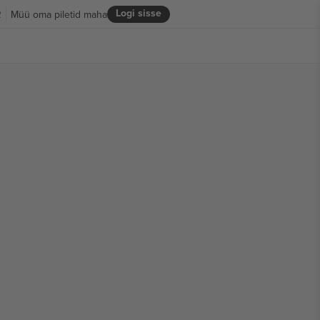
Logi sisse
R
Müü oma piletid maha