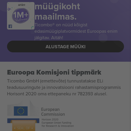
müügikoht
AITÄH!
maailmas.
Ticombo® on nüüd kõigist
edasimüügiplatvormidest Euroopas enim
jälgitav. Aitäh!
ALUSTAGE MÜÜKI
Euroopa Komisjoni tippmärk
Ticombo GmbH (emettevõte) tunnustatakse ELi
teadusuuringute ja innovatsiooni rahastamisprogrammis
Horisont 2020 oma ettepaneku nr 782393 alusel.