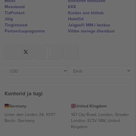
Meist
Ettevõtte teenused
Meeskond
KKK
TixProtect
Kuidas see töötab
Jälg
Hotellid
Tingimused
Jalgpalli MM-i keskus
Partnerlusprogramm
Võtke meiega ühendust
Kontorid ja tugi
Germany
United Kingdom
Unter den Linden 24, 10117
167 City Road, London, Greater
Berlin, Germany
London, EC1V 1AW, United
Kingdom