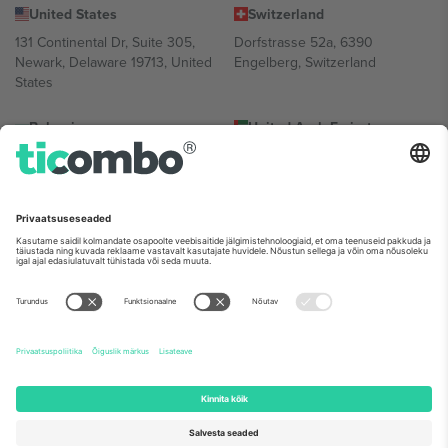
United States
Switzerland
131 Continental Dr, Suite 305,
Dorfstrasse 52a, 6390
Newark, Delaware 19713, United
Engelberg, Switzerland
States
Bulgaria
United Arab Emirates
Regus Sofia City West, bul
UAE Dubai Silicon Oasis, DDP
Totleben 53-55, 1606 Sofia,
Building A1, Office 302, Dubai,
Bulgaria
United Arab Emirates
Mexico
Av Chapultepec 360, Roma
Norte, Cuauhtémoc, 06700
Ciudad de México, CDMX,
Mexico
Platvormi pakkuja juriidiline isik võib varieeruda sõltuvalt asukohast,
sündmusest ja/või domeenist. Detailide jaoks vaata konkreetse
sündmuse lehte, impressumit ja tingimusi.,
Jälg
ja
Tingimused.
©
2026 Ticombo. Kõik õigused kaitstud.