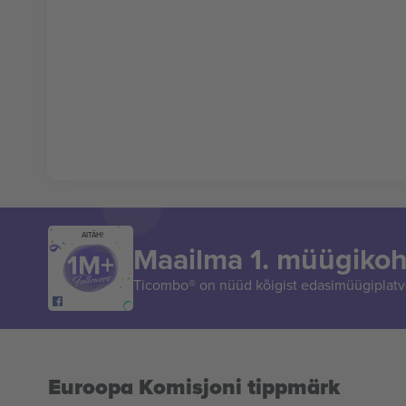
AITÄH!
Maailma 1. müügikoh
Ticombo® on nüüd kõigist edasimüügiplatvo
Euroopa Komisjoni tippmärk