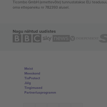
Ticombo GmbH (emettevõte) tunnustatakse ELi teadusuur
oma ettepaneku nr 782393 alusel.
Nagu nähtud uudistes
Meist
Meeskond
TixProtect
Jälg
Tingimused
Partnerlusprogramm