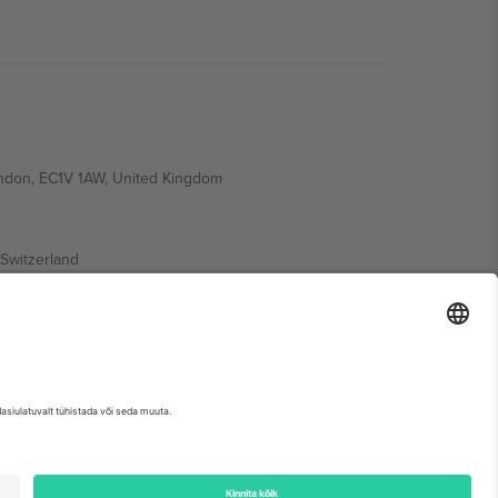
ondon, EC1V 1AW, United Kingdom
Switzerland
ding A1, Office 302, Dubai, United Arab Emirates
etse sündmuse lehte, impressumit ja tingimusi.,
Jälg
ja