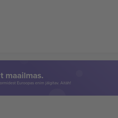
t maailmas.
rmidest Euroopas enim jälgitav. Aitäh!