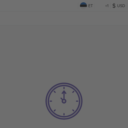
ET
+1
USD