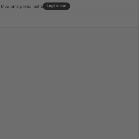
Logi sisse
Müü oma piletid maha