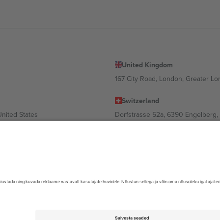
United Kingdom
167 City Road, London, Greater L
Switzerland
United States
Dorfstrasse 52a, 6390 Engelberg, 
United Arab Emirates
ulgaria
UAE Dubai Silicon Oasis, DDP Buil
 Ciudad de México, CDMX, Mexico
valt asukohast, sündmusest ja/või domeenist. Detailide jaoks vaata konkre