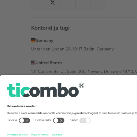
Kontorid ja tugi
Germany
Unter den Linden 24, 10117 Berlin, Germany
United States
131 Continental Dr, Suite 305, Newark, Delaware 19713, 
Bulgaria
Regus Sofia City West, bul Totleben 53-55, 1606 Sofia, B
Mexico
Av Chapultepec 360, Roma Norte, Cuauhtémoc, 06700
Platvormi pakkuja juriidiline isik võib varieeruda sõltu
Tingimused.
© 2026 Ticombo. Kõik õigused kaitstud.