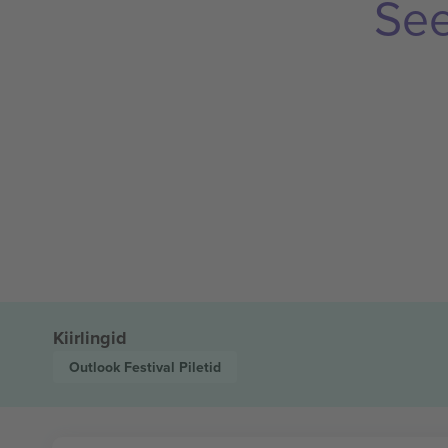
See
Kiirlingid
Outlook Festival
Piletid