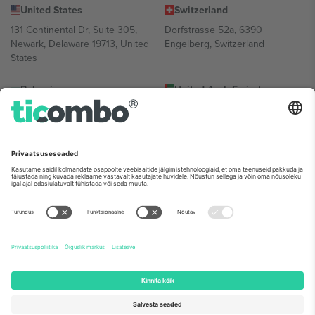
United States
Switzerland
131 Continental Dr, Suite 305,
Dorfstrasse 52a, 6390
Newark, Delaware 19713, United
Engelberg, Switzerland
States
Bulgaria
United Arab Emirates
Regus Sofia City West, bul
UAE Dubai Silicon Oasis, DDP
Totleben 53-55, 1606 Sofia,
Building A1, Office 302, Dubai,
Bulgaria
United Arab Emirates
Mexico
Av Chapultepec 360, Roma
Norte, Cuauhtémoc, 06700
Ciudad de México, CDMX,
Mexico
Platvormi pakkuja juriidiline isik võib varieeruda sõltuvalt asukohast,
sündmusest ja/või domeenist. Detailide jaoks vaata konkreetse
sündmuse lehte, impressumit ja tingimusi.,
Jälg
ja
Tingimused.
©
2026 Ticombo. Kõik õigused kaitstud.