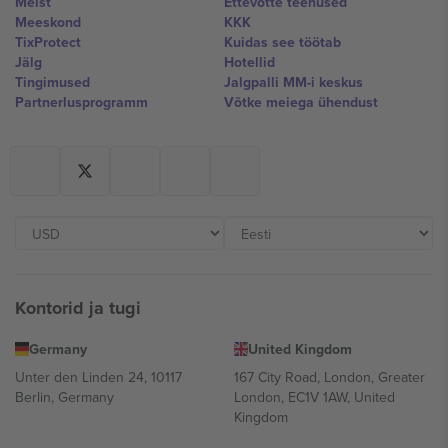
Meist
Ettevõtte teenused
Meeskond
KKK
TixProtect
Kuidas see töötab
Jälg
Hotellid
Tingimused
Jalgpalli MM-i keskus
Partnerlusprogramm
Võtke meiega ühendust
Kontorid ja tugi
Germany
United Kingdom
Unter den Linden 24, 10117
167 City Road, London, Greater
Berlin, Germany
London, EC1V 1AW, United
Kingdom