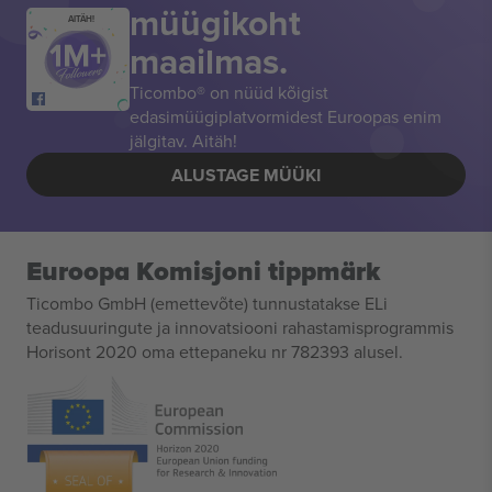
müügikoht
AITÄH!
maailmas.
Ticombo® on nüüd kõigist
edasimüügiplatvormidest Euroopas enim
jälgitav. Aitäh!
ALUSTAGE MÜÜKI
Euroopa Komisjoni tippmärk
Ticombo GmbH (emettevõte) tunnustatakse ELi
teadusuuringute ja innovatsiooni rahastamisprogrammis
Horisont 2020 oma ettepaneku nr 782393 alusel.