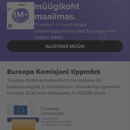
müügikoht
AITÄH!
maailmas.
Ticombo® on nüüd kõigist
edasimüügiplatvormidest Euroopas enim
jälgitav. Aitäh!
ALUSTAGE MÜÜKI
Euroopa Komisjoni tippmärk
Ticombo GmbH (emettevõte) tunnustatakse ELi
teadusuuringute ja innovatsiooni rahastamisprogrammis
Horisont 2020 oma ettepaneku nr 782393 alusel.