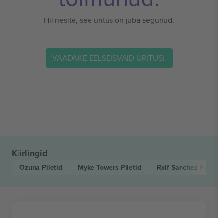
Hilinesite, see üritus on juba aegunud.
VAADAKE EELSEISVAID ÜRITUSI.
Kiirlingid
Ozuna
Piletid
Myke Towers
Piletid
Rolf Sanchez
Pileti