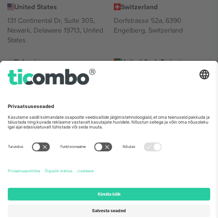
United States
Switzerland
131 Continental Dr, Suite 305,
Dorfstrasse 52a, 6390
Newark, Delaware 19713, United
Engelberg, Switzerland
States
Bulgaria
United Arab Emirates
Regus Sofia City West, bul
UAE Dubai Silicon Oasis, DDP
Totleben 53-55, 1606 Sofia,
Building A1, Office 302, Dubai,
Bulgaria
United Arab Emirates
Mexico
Av Chapultepec 360, Roma
Norte, Cuauhtémoc, 06700
Ciudad de México, CDMX,
Mexico
Platvormi pakkuja juriidiline isik võib varieeruda sõltuvalt asukohast,
sündmusest ja/või domeenist. Detailide jaoks vaata konkreetse
sündmuse lehte, impressumit ja tingimusi.,
Jälg
ja
Tingimused.
©
2026 Ticombo. Kõik õigused kaitstud.