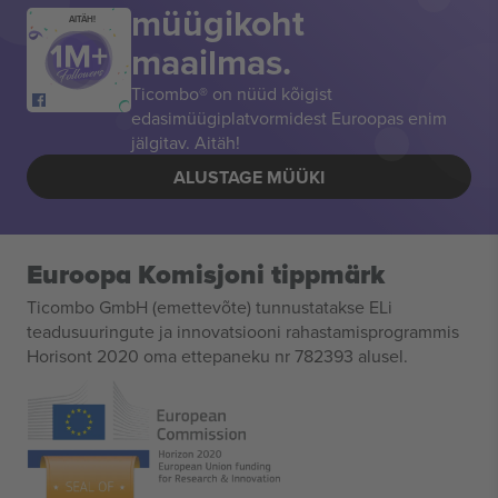
müügikoht
AITÄH!
maailmas.
Ticombo® on nüüd kõigist
edasimüügiplatvormidest Euroopas enim
jälgitav. Aitäh!
ALUSTAGE MÜÜKI
Euroopa Komisjoni tippmärk
Ticombo GmbH (emettevõte) tunnustatakse ELi
teadusuuringute ja innovatsiooni rahastamisprogrammis
Horisont 2020 oma ettepaneku nr 782393 alusel.