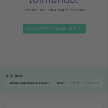
Hilinesite, see üritus on juba aegunud.
VAADAKE EELSEISVAID ÜRITUSI.
Kiirlingid
Armin Van Buuren
Piletid
Axwell
Piletid
Charlotte De