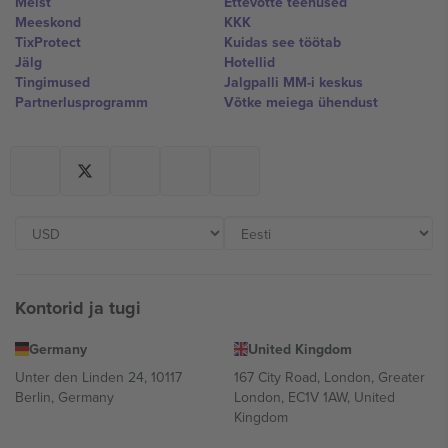
Meist
Ettevõtte teenused
Meeskond
KKK
TixProtect
Kuidas see töötab
Jälg
Hotellid
Tingimused
Jalgpalli MM-i keskus
Partnerlusprogramm
Võtke meiega ühendust
Kontorid ja tugi
Germany
United Kingdom
Unter den Linden 24, 10117
167 City Road, London, Greater
Berlin, Germany
London, EC1V 1AW, United
Kingdom