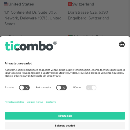
United States
Switzerland
131 Continental Dr, Suite 305,
Dorfstrasse 52a, 6390
Newark, Delaware 19713, United
Engelberg, Switzerland
States
Bulgaria
United Arab Emirates
Regus Sofia City West, bul
UAE Dubai Silicon Oasis, DDP
Totleben 53-55, 1606 Sofia,
Building A1, Office 302, Dubai,
Bulgaria
United Arab Emirates
Mexico
Av Chapultepec 360, Roma
Norte, Cuauhtémoc, 06700
Ciudad de México, CDMX,
Mexico
Platvormi pakkuja juriidiline isik võib varieeruda sõltuvalt asukohast,
sündmusest ja/või domeenist. Detailide jaoks vaata konkreetse
sündmuse lehte, impressumit ja tingimusi.,
Jälg
ja
Tingimused.
©
2026 Ticombo. Kõik õigused kaitstud.