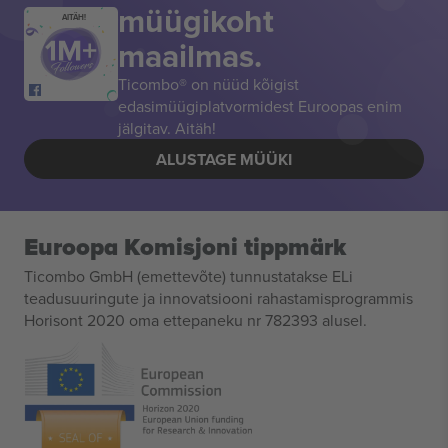
müügikoht
AITÄH!
maailmas.
Ticombo® on nüüd kõigist
edasimüügiplatvormidest Euroopas enim
jälgitav. Aitäh!
ALUSTAGE MÜÜKI
Euroopa Komisjoni tippmärk
Ticombo GmbH (emettevõte) tunnustatakse ELi
teadusuuringute ja innovatsiooni rahastamisprogrammis
Horisont 2020 oma ettepaneku nr 782393 alusel.