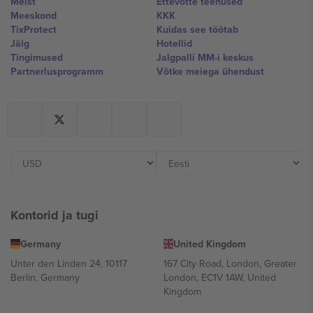
Meist
Ettevõtte teenused
Meeskond
KKK
TixProtect
Kuidas see töötab
Jälg
Hotellid
Tingimused
Jalgpalli MM-i keskus
Partnerlusprogramm
Võtke meiega ühendust
Kontorid ja tugi
Germany
United Kingdom
Unter den Linden 24, 10117
167 City Road, London, Greater
Berlin, Germany
London, EC1V 1AW, United
Kingdom