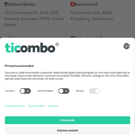
United States
Switzerland
131 Continental Dr, Suite 305,
Dorfstrasse 52a, 6390
Newark, Delaware 19713, United
Engelberg, Switzerland
States
Bulgaria
United Arab Emirates
Regus Sofia City West, bul
UAE Dubai Silicon Oasis, DDP
Totleben 53-55, 1606 Sofia,
Building A1, Office 302, Dubai,
Bulgaria
United Arab Emirates
Mexico
Av Chapultepec 360, Roma
Norte, Cuauhtémoc, 06700
Ciudad de México, CDMX,
Mexico
Platvormi pakkuja juriidiline isik võib varieeruda sõltuvalt asukohast,
sündmusest ja/või domeenist. Detailide jaoks vaata konkreetse
sündmuse lehte, impressumit ja tingimusi.,
Jälg
ja
Tingimused.
©
2026 Ticombo. Kõik õigused kaitstud.