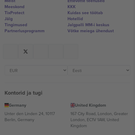
Meist
Ettevõtte teenused
Meeskond
KKK
TixProtect
Kuidas see töötab
Jälg
Hotellid
Tingimused
Jalgpalli MM-i keskus
Partnerlusprogramm
Võtke meiega ühendust
Kontorid ja tugi
Germany
United Kingdom
Unter den Linden 24, 10117
167 City Road, London, Greater
Berlin, Germany
London, EC1V 1AW, United
Kingdom