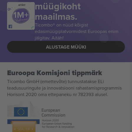
müügikoht
AITÄH!
maailmas.
Ticombo® on nüüd kõigist
edasimüügiplatvormidest Euroopas enim
jälgitav. Aitäh!
ALUSTAGE MÜÜKI
Euroopa Komisjoni tippmärk
Ticombo GmbH (emettevõte) tunnustatakse ELi
teadusuuringute ja innovatsiooni rahastamisprogrammis
Horisont 2020 oma ettepaneku nr 782393 alusel.