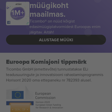
müügikoht
AITÄH!
maailmas.
Ticombo® on nüüd kõigist
edasimüügiplatvormidest Euroopas enim
jälgitav. Aitäh!
ALUSTAGE MÜÜKI
Euroopa Komisjoni tippmärk
Ticombo GmbH (emettevõte) tunnustatakse ELi
teadusuuringute ja innovatsiooni rahastamisprogrammis
Horisont 2020 oma ettepaneku nr 782393 alusel.