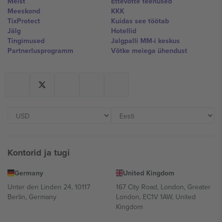
Meist
Ettevõtte teenused
Meeskond
KKK
TixProtect
Kuidas see töötab
Jälg
Hotellid
Tingimused
Jalgpalli MM-i keskus
Partnerlusprogramm
Võtke meiega ühendust
Kontorid ja tugi
Germany
United Kingdom
Unter den Linden 24, 10117
167 City Road, London, Greater
Berlin, Germany
London, EC1V 1AW, United
Kingdom