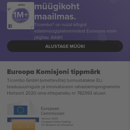
müügikoht
AITÄH!
maailmas.
Ticombo® on nüüd kõigist
edasimüügiplatvormidest Euroopas enim
jälgitav. Aitäh!
ALUSTAGE MÜÜKI
Euroopa Komisjoni tippmärk
Ticombo GmbH (emettevõte) tunnustatakse ELi
teadusuuringute ja innovatsiooni rahastamisprogrammis
Horisont 2020 oma ettepaneku nr 782393 alusel.