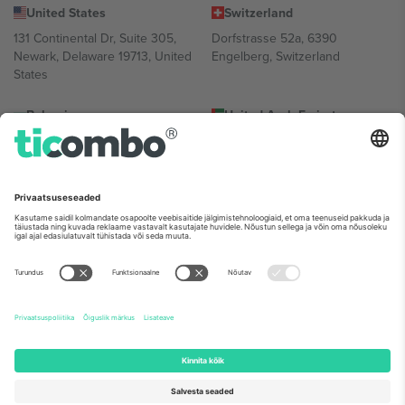
United States
Switzerland
131 Continental Dr, Suite 305,
Dorfstrasse 52a, 6390
Newark, Delaware 19713, United
Engelberg, Switzerland
States
Bulgaria
United Arab Emirates
Regus Sofia City West, bul
UAE Dubai Silicon Oasis, DDP
Totleben 53-55, 1606 Sofia,
Building A1, Office 302, Dubai,
Bulgaria
United Arab Emirates
Mexico
Av Chapultepec 360, Roma
Norte, Cuauhtémoc, 06700
Ciudad de México, CDMX,
Mexico
Platvormi pakkuja juriidiline isik võib varieeruda sõltuvalt asukohast,
sündmusest ja/või domeenist. Detailide jaoks vaata konkreetse
sündmuse lehte, impressumit ja tingimusi.,
Jälg
ja
Tingimused.
©
2026 Ticombo. Kõik õigused kaitstud.