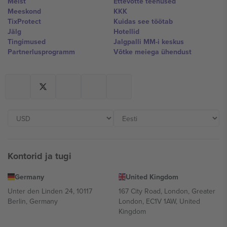
Meist
Ettevõtte teenused
Meeskond
KKK
TixProtect
Kuidas see töötab
Jälg
Hotellid
Tingimused
Jalgpalli MM-i keskus
Partnerlusprogramm
Võtke meiega ühendust
Kontorid ja tugi
Germany
United Kingdom
Unter den Linden 24, 10117
167 City Road, London, Greater
Berlin, Germany
London, EC1V 1AW, United
Kingdom