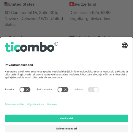
United States
Switzerland
131 Continental Dr, Suite 305,
Dorfstrasse 52a, 6390
Newark, Delaware 19713, United
Engelberg, Switzerland
States
Bulgaria
United Arab Emirates
Regus Sofia City West, bul
UAE Dubai Silicon Oasis, DDP
Totleben 53-55, 1606 Sofia,
Building A1, Office 302, Dubai,
Bulgaria
United Arab Emirates
Mexico
Av Chapultepec 360, Roma
Norte, Cuauhtémoc, 06700
Ciudad de México, CDMX,
Mexico
Platvormi pakkuja juriidiline isik võib varieeruda sõltuvalt asukohast,
sündmusest ja/või domeenist. Detailide jaoks vaata konkreetse
sündmuse lehte, impressumit ja tingimusi.,
Jälg
ja
Tingimused.
©
2026 Ticombo. Kõik õigused kaitstud.