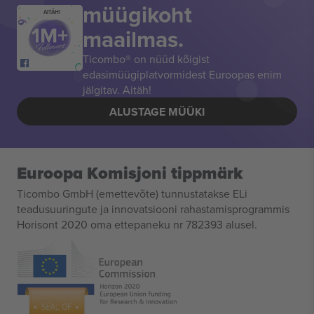
müügikoht
AITÄH!
maailmas.
Ticombo® on nüüd kõigist
edasimüügiplatvormidest Euroopas enim
jälgitav. Aitäh!
ALUSTAGE MÜÜKI
Euroopa Komisjoni tippmärk
Ticombo GmbH (emettevõte) tunnustatakse ELi
teadusuuringute ja innovatsiooni rahastamisprogrammis
Horisont 2020 oma ettepaneku nr 782393 alusel.