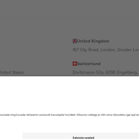
United Kingdom
167 City Road, London, Greater L
Switzerland
United States
Dorfstrasse 52a, 6390 Engelberg, 
United Arab Emirates
ulgaria
UAE Dubai Silicon Oasis, DDP Buil
 Ciudad de México, CDMX, Mexico
valt asukohast, sündmusest ja/või domeenist. Detailide jaoks vaata konkre