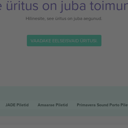
 üritus on juba toimu
Hilinesite, see üritus on juba aegunud.
VAADAKE EELSEISVAID ÜRITUSI.
JADE
Piletid
Amaarae
Piletid
Primavera Sound Porto
Pile