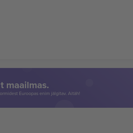
t maailmas.
rmidest Euroopas enim jälgitav. Aitäh!