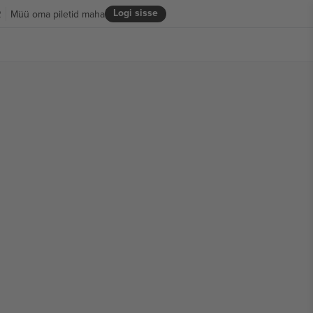
Logi sisse
R
Müü oma piletid maha