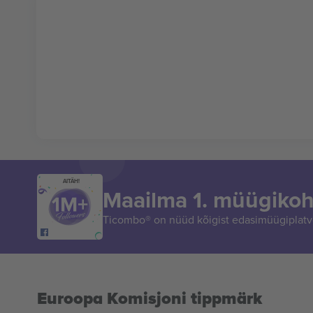
AITÄH!
Maailma 1. müügikoh
Ticombo® on nüüd kõigist edasimüügiplatvo
Euroopa Komisjoni tippmärk