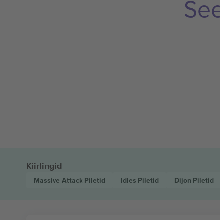
See
Kiirlingid
Massive Attack
Piletid
Idles
Piletid
Dijon
Piletid