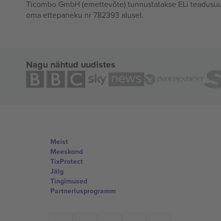
Ticombo GmbH (emettevõte) tunnustatakse ELi teadusuur
oma ettepaneku nr 782393 alusel.
Nagu nähtud uudistes
Meist
Meeskond
TixProtect
Jälg
Tingimused
Partnerlusprogramm