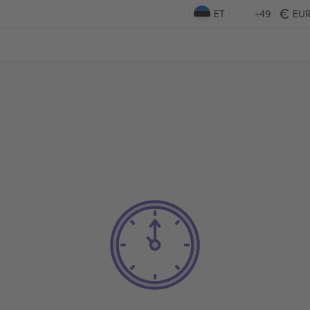
ET
+49
EU