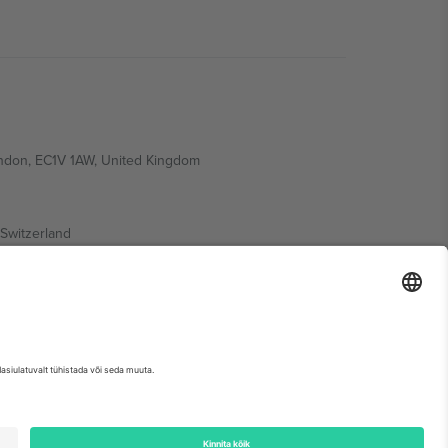
ondon, EC1V 1AW, United Kingdom
Switzerland
ding A1, Office 302, Dubai, United Arab Emirates
etse sündmuse lehte, impressumit ja tingimusi.,
Jälg
ja