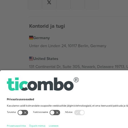
Kontorid ja tugi
Germany
Unter den Linden 24, 10117 Berlin, Germany
United States
131 Continental Dr, Suite 305, Newark, Delaware 19713, 
Bulgaria
Regus Sofia City West, bul Totleben 53-55, 1606 Sofia, B
Mexico
Av Chapultepec 360, Roma Norte, Cuauhtémoc, 06700
Platvormi pakkuja juriidiline isik võib varieeruda sõltu
Tingimused.
© 2026 Ticombo. Kõik õigused kaitstud.