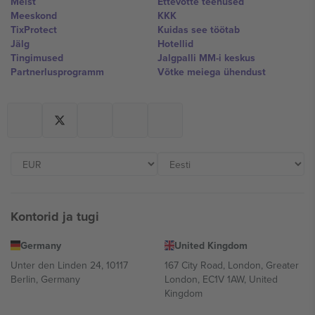
Meist
Ettevõtte teenused
Meeskond
KKK
TixProtect
Kuidas see töötab
Jälg
Hotellid
Tingimused
Jalgpalli MM-i keskus
Partnerlusprogramm
Võtke meiega ühendust
Kontorid ja tugi
Germany
United Kingdom
Unter den Linden 24, 10117
167 City Road, London, Greater
Berlin, Germany
London, EC1V 1AW, United
Kingdom