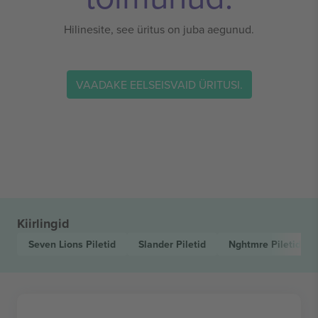
Hilinesite, see üritus on juba aegunud.
VAADAKE EELSEISVAID ÜRITUSI.
Kiirlingid
Seven Lions
Piletid
Slander
Piletid
Nghtmre
Piletid