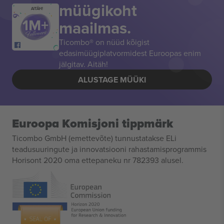
müügikoht
AITÄH!
maailmas.
Ticombo® on nüüd kõigist
edasimüügiplatvormidest Euroopas enim
jälgitav. Aitäh!
ALUSTAGE MÜÜKI
Euroopa Komisjoni tippmärk
Ticombo GmbH (emettevõte) tunnustatakse ELi
teadusuuringute ja innovatsiooni rahastamisprogrammis
Horisont 2020 oma ettepaneku nr 782393 alusel.