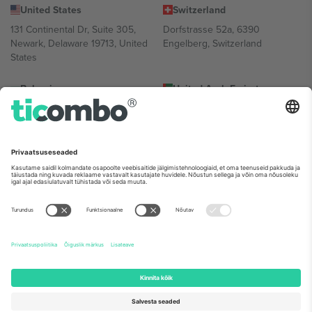
United States
Switzerland
131 Continental Dr, Suite 305,
Dorfstrasse 52a, 6390
Newark, Delaware 19713, United
Engelberg, Switzerland
States
Bulgaria
United Arab Emirates
Regus Sofia City West, bul
UAE Dubai Silicon Oasis, DDP
Totleben 53-55, 1606 Sofia,
Building A1, Office 302, Dubai,
Bulgaria
United Arab Emirates
Mexico
Av Chapultepec 360, Roma
Norte, Cuauhtémoc, 06700
Ciudad de México, CDMX,
Mexico
Platvormi pakkuja juriidiline isik võib varieeruda sõltuvalt asukohast,
sündmusest ja/või domeenist. Detailide jaoks vaata konkreetse
sündmuse lehte, impressumit ja tingimusi.,
Jälg
ja
Tingimused.
©
2026 Ticombo. Kõik õigused kaitstud.