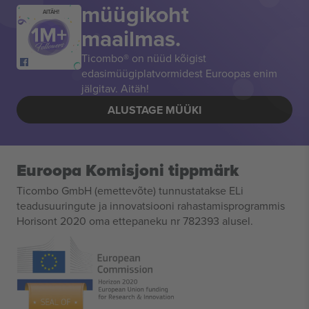
müügikoht
AITÄH!
maailmas.
Ticombo® on nüüd kõigist
edasimüügiplatvormidest Euroopas enim
jälgitav. Aitäh!
ALUSTAGE MÜÜKI
Euroopa Komisjoni tippmärk
Ticombo GmbH (emettevõte) tunnustatakse ELi
teadusuuringute ja innovatsiooni rahastamisprogrammis
Horisont 2020 oma ettepaneku nr 782393 alusel.