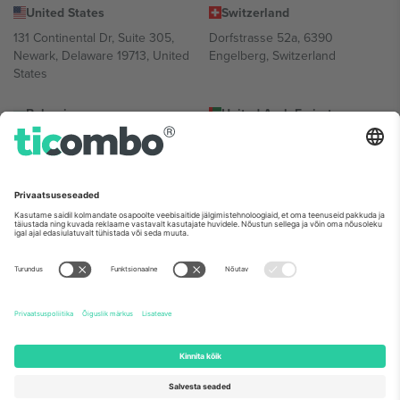
United States
Switzerland
131 Continental Dr, Suite 305,
Dorfstrasse 52a, 6390
Newark, Delaware 19713, United
Engelberg, Switzerland
States
Bulgaria
United Arab Emirates
Regus Sofia City West, bul
UAE Dubai Silicon Oasis, DDP
Totleben 53-55, 1606 Sofia,
Building A1, Office 302, Dubai,
Bulgaria
United Arab Emirates
Mexico
Av Chapultepec 360, Roma
Norte, Cuauhtémoc, 06700
Ciudad de México, CDMX,
Mexico
Platvormi pakkuja juriidiline isik võib varieeruda sõltuvalt asukohast,
sündmusest ja/või domeenist. Detailide jaoks vaata konkreetse
sündmuse lehte, impressumit ja tingimusi.,
Jälg
ja
Tingimused.
©
2026 Ticombo. Kõik õigused kaitstud.