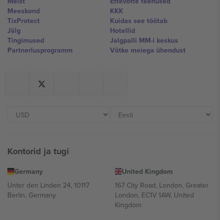
Meist
Ettevõtte teenused
Meeskond
KKK
TixProtect
Kuidas see töötab
Jälg
Hotellid
Tingimused
Jalgpalli MM-i keskus
Partnerlusprogramm
Võtke meiega ühendust
Kontorid ja tugi
Germany
United Kingdom
Unter den Linden 24, 10117
167 City Road, London, Greater
Berlin, Germany
London, EC1V 1AW, United
Kingdom