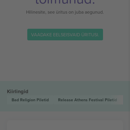
Hilinesite, see üritus on juba aegunud.
VAADAKE EELSEISVAID ÜRITUSI.
Kiirlingid
Bad Religion
Piletid
Release Athens Festival
Piletid
R