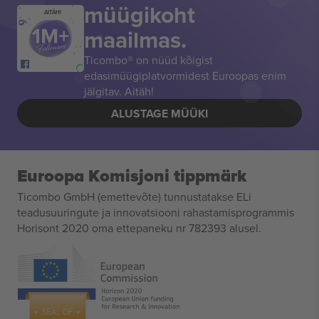
müügikoht
AITÄH!
maailmas.
Ticombo® on nüüd kõigist
edasimüügiplatvormidest Euroopas enim
jälgitav. Aitäh!
ALUSTAGE MÜÜKI
Euroopa Komisjoni tippmärk
Ticombo GmbH (emettevõte) tunnustatakse ELi
teadusuuringute ja innovatsiooni rahastamisprogrammis
Horisont 2020 oma ettepaneku nr 782393 alusel.