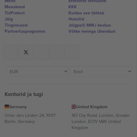
Meist
Ettevõtte teenused
Meeskond
KKK
TixProtect
Kuidas see töötab
Jälg
Hotellid
Tingimused
Jalgpalli MM-i keskus
Partnerlusprogramm
Võtke meiega ühendust
Kontorid ja tugi
Germany
United Kingdom
Unter den Linden 24, 10117
167 City Road, London, Greater
Berlin, Germany
London, EC1V 1AW, United
Kingdom