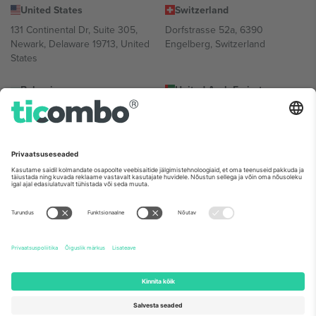
United States
Switzerland
131 Continental Dr, Suite 305,
Dorfstrasse 52a, 6390
Newark, Delaware 19713, United
Engelberg, Switzerland
States
Bulgaria
United Arab Emirates
Regus Sofia City West, bul
UAE Dubai Silicon Oasis, DDP
Totleben 53-55, 1606 Sofia,
Building A1, Office 302, Dubai,
Bulgaria
United Arab Emirates
Mexico
Av Chapultepec 360, Roma
Norte, Cuauhtémoc, 06700
Ciudad de México, CDMX,
Mexico
Platvormi pakkuja juriidiline isik võib varieeruda sõltuvalt asukohast,
sündmusest ja/või domeenist. Detailide jaoks vaata konkreetse
sündmuse lehte, impressumit ja tingimusi.,
Jälg
ja
Tingimused.
©
2026 Ticombo. Kõik õigused kaitstud.