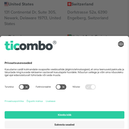
United States
Switzerland
131 Continental Dr, Suite 305,
Dorfstrasse 52a, 6390
Newark, Delaware 19713, United
Engelberg, Switzerland
States
Bulgaria
United Arab Emirates
Regus Sofia City West, bul
UAE Dubai Silicon Oasis, DDP
Totleben 53-55, 1606 Sofia,
Building A1, Office 302, Dubai,
Bulgaria
United Arab Emirates
Mexico
Av Chapultepec 360, Roma
Norte, Cuauhtémoc, 06700
Ciudad de México, CDMX,
Mexico
Platvormi pakkuja juriidiline isik võib varieeruda sõltuvalt asukohast,
sündmusest ja/või domeenist. Detailide jaoks vaata konkreetse
sündmuse lehte, impressumit ja tingimusi.,
Jälg
ja
Tingimused.
©
2026 Ticombo. Kõik õigused kaitstud.