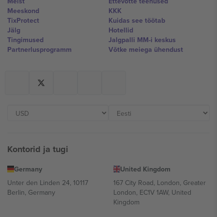
Meist
Ettevõtte teenused
Meeskond
KKK
TixProtect
Kuidas see töötab
Jälg
Hotellid
Tingimused
Jalgpalli MM-i keskus
Partnerlusprogramm
Võtke meiega ühendust
Kontorid ja tugi
Germany
United Kingdom
Unter den Linden 24, 10117
167 City Road, London, Greater
Berlin, Germany
London, EC1V 1AW, United
Kingdom