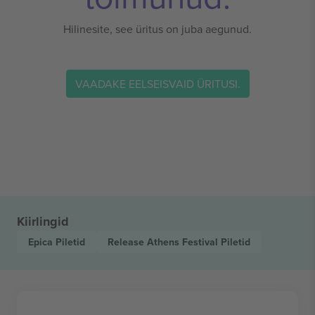
Hilinesite, see üritus on juba aegunud.
VAADAKE EELSEISVAID ÜRITUSI.
Kiirlingid
Epica
Piletid
Release Athens Festival
Piletid