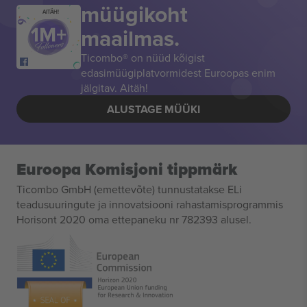
müügikoht
AITÄH!
maailmas.
Ticombo® on nüüd kõigist
edasimüügiplatvormidest Euroopas enim
jälgitav. Aitäh!
ALUSTAGE MÜÜKI
Euroopa Komisjoni tippmärk
Ticombo GmbH (emettevõte) tunnustatakse ELi
teadusuuringute ja innovatsiooni rahastamisprogrammis
Horisont 2020 oma ettepaneku nr 782393 alusel.