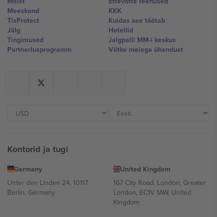
Meist
Ettevõtte teenused
Meeskond
KKK
TixProtect
Kuidas see töötab
Jälg
Hotellid
Tingimused
Jalgpalli MM-i keskus
Partnerlusprogramm
Võtke meiega ühendust
Kontorid ja tugi
Germany
United Kingdom
Unter den Linden 24, 10117
167 City Road, London, Greater
Berlin, Germany
London, EC1V 1AW, United
Kingdom