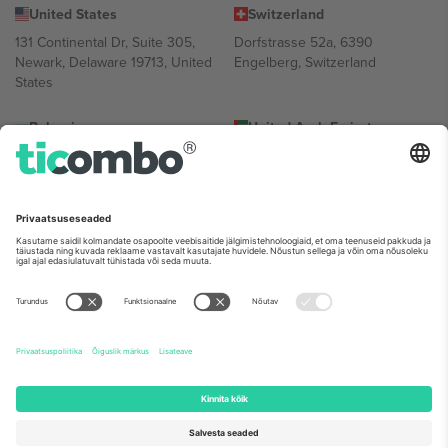
United States
Switzerland
131 Continental Dr, Suite 305,
Dorfstrasse 52a, 6390
Newark, Delaware 19713, United
Engelberg, Switzerland
States
Bulgaria
United Arab Emirates
Regus Sofia City West, bul
UAE Dubai Silicon Oasis, DDP
Totleben 53-55, 1606 Sofia,
Building A1, Office 302, Dubai,
Bulgaria
United Arab Emirates
Mexico
Av Chapultepec 360, Roma
Norte, Cuauhtémoc, 06700
Ciudad de México, CDMX,
Mexico
Platvormi pakkuja juriidiline isik võib varieeruda sõltuvalt asukohast,
sündmusest ja/või domeenist. Detailide jaoks vaata konkreetse
sündmuse lehte, impressumit ja tingimusi.,
Jälg
ja
Tingimused.
©
2026 Ticombo. Kõik õigused kaitstud.