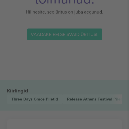
Hilinesite, see üritus on juba aegunud.
VAADAKE EELSEISVAID ÜRITUSI.
Kiirlingid
Three Days Grace
Piletid
Release Athens Festival
Piletid