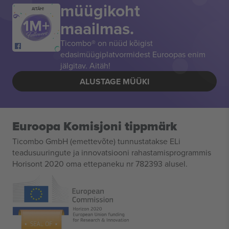
müügikoht
AITÄH!
maailmas.
Ticombo® on nüüd kõigist
edasimüügiplatvormidest Euroopas enim
jälgitav. Aitäh!
ALUSTAGE MÜÜKI
Euroopa Komisjoni tippmärk
Ticombo GmbH (emettevõte) tunnustatakse ELi
teadusuuringute ja innovatsiooni rahastamisprogrammis
Horisont 2020 oma ettepaneku nr 782393 alusel.