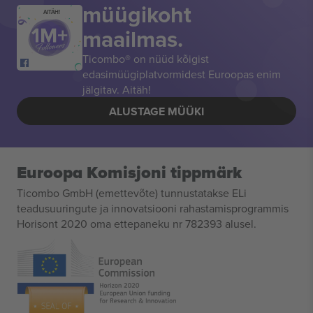
müügikoht
AITÄH!
maailmas.
Ticombo® on nüüd kõigist
edasimüügiplatvormidest Euroopas enim
jälgitav. Aitäh!
ALUSTAGE MÜÜKI
Euroopa Komisjoni tippmärk
Ticombo GmbH (emettevõte) tunnustatakse ELi
teadusuuringute ja innovatsiooni rahastamisprogrammis
Horisont 2020 oma ettepaneku nr 782393 alusel.