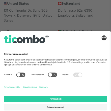
United States
Switzerland
131 Continental Dr, Suite 305,
Dorfstrasse 52a, 6390
Newark, Delaware 19713, United
Engelberg, Switzerland
States
Bulgaria
United Arab Emirates
Regus Sofia City West, bul
UAE Dubai Silicon Oasis, DDP
Totleben 53-55, 1606 Sofia,
Building A1, Office 302, Dubai,
Bulgaria
United Arab Emirates
Mexico
Av Chapultepec 360, Roma
Norte, Cuauhtémoc, 06700
Ciudad de México, CDMX,
Mexico
Platvormi pakkuja juriidiline isik võib varieeruda sõltuvalt asukohast,
sündmusest ja/või domeenist. Detailide jaoks vaata konkreetse
sündmuse lehte, impressumit ja tingimusi.,
Jälg
ja
Tingimused.
©
2026 Ticombo. Kõik õigused kaitstud.