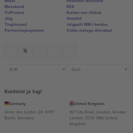
Meist
Ettevõtte teenused
Meeskond
KKK
TixProtect
Kuidas see töötab
Jälg
Hotellid
Tingimused
Jalgpalli MM-i keskus
Partnerlusprogramm
Võtke meiega ühendust
Kontorid ja tugi
Germany
United Kingdom
Unter den Linden 24, 10117
167 City Road, London, Greater
Berlin, Germany
London, EC1V 1AW, United
Kingdom