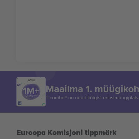
AITÄH!
Maailma 1. müügikoh
Ticombo® on nüüd kõigist edasimüügiplatvo
Euroopa Komisjoni tippmärk