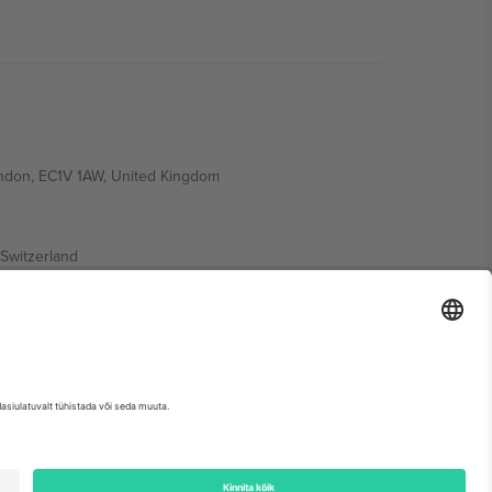
ondon, EC1V 1AW, United Kingdom
Switzerland
ding A1, Office 302, Dubai, United Arab Emirates
etse sündmuse lehte, impressumit ja tingimusi.,
Jälg
ja