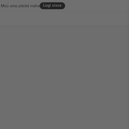
Logi sisse
Müü oma piletid maha