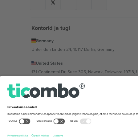
Kontorid ja tugi
Germany
Unter den Linden 24, 10117 Berlin, Germany
United States
131 Continental Dr, Suite 305, Newark, Delaware 19713, 
Bulgaria
Regus Sofia City West, bul Totleben 53-55, 1606 Sofia, B
Mexico
Av Chapultepec 360, Roma Norte, Cuauhtémoc, 06700
Platvormi pakkuja juriidiline isik võib varieeruda sõltu
Tingimused.
© 2026 Ticombo. Kõik õigused kaitstud.