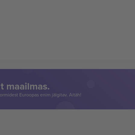
t maailmas.
rmidest Euroopas enim jälgitav. Aitäh!