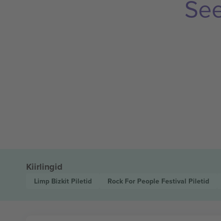
See
Kiirlingid
Limp Bizkit
Piletid
Rock For People Festival
Piletid