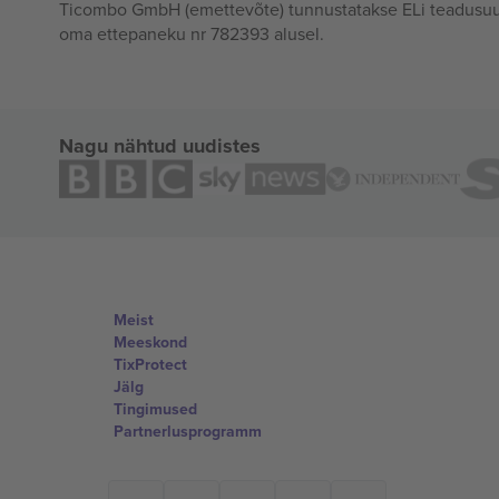
Ticombo GmbH (emettevõte) tunnustatakse ELi teadusuur
oma ettepaneku nr 782393 alusel.
Nagu nähtud uudistes
Meist
Meeskond
TixProtect
Jälg
Tingimused
Partnerlusprogramm