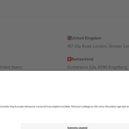
United Kingdom
167 City Road, London, Greater L
Switzerland
United States
Dorfstrasse 52a, 6390 Engelberg, 
United Arab Emirates
ulgaria
UAE Dubai Silicon Oasis, DDP Buil
 Ciudad de México, CDMX, Mexico
valt asukohast, sündmusest ja/või domeenist. Detailide jaoks vaata konkre