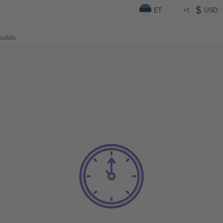
ET
+1
USD
ublic