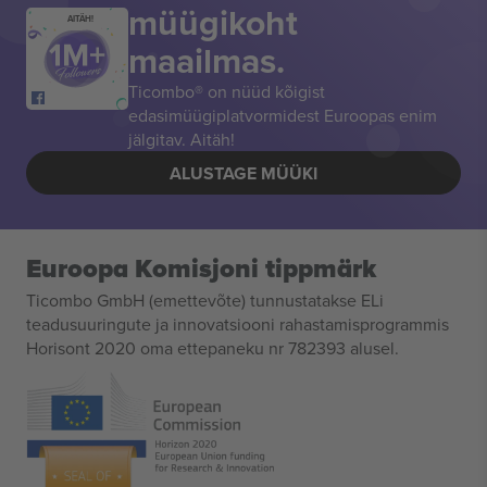
müügikoht
AITÄH!
maailmas.
Ticombo® on nüüd kõigist
edasimüügiplatvormidest Euroopas enim
jälgitav. Aitäh!
ALUSTAGE MÜÜKI
Euroopa Komisjoni tippmärk
Ticombo GmbH (emettevõte) tunnustatakse ELi
teadusuuringute ja innovatsiooni rahastamisprogrammis
Horisont 2020 oma ettepaneku nr 782393 alusel.