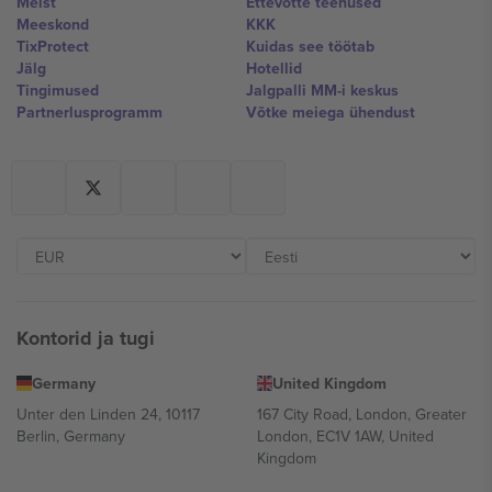
Meist
Ettevõtte teenused
Meeskond
KKK
TixProtect
Kuidas see töötab
Jälg
Hotellid
Tingimused
Jalgpalli MM-i keskus
Partnerlusprogramm
Võtke meiega ühendust
Kontorid ja tugi
Germany
United Kingdom
Unter den Linden 24, 10117
167 City Road, London, Greater
Berlin, Germany
London, EC1V 1AW, United
Kingdom