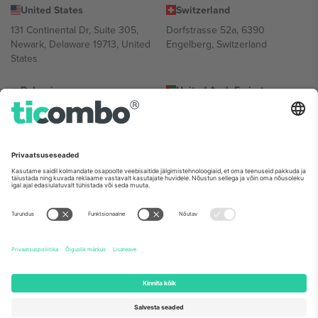
United States
Switzerland
131 Continental Dr, Suite 305,
Dorfstrasse 52a, 6390
Newark, Delaware 19713, United
Engelberg, Switzerland
States
Bulgaria
United Arab Emirates
Regus Sofia City West, bul
UAE Dubai Silicon Oasis, DDP
Totleben 53-55, 1606 Sofia,
Building A1, Office 302, Dubai,
Bulgaria
United Arab Emirates
Mexico
Av Chapultepec 360, Roma
Norte, Cuauhtémoc, 06700
Ciudad de México, CDMX,
Mexico
Platvormi pakkuja juriidiline isik võib varieeruda sõltuvalt asukohast,
sündmusest ja/või domeenist. Detailide jaoks vaata konkreetse
sündmuse lehte, impressumit ja tingimusi.,
Jälg
ja
Tingimused.
©
2026 Ticombo. Kõik õigused kaitstud.