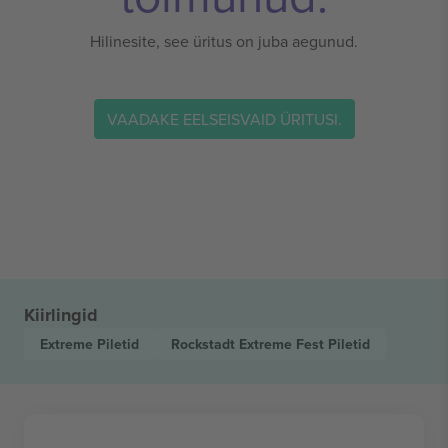
Hilinesite, see üritus on juba aegunud.
VAADAKE EELSEISVAID ÜRITUSI.
Kiirlingid
Extreme
Piletid
Rockstadt Extreme Fest
Piletid