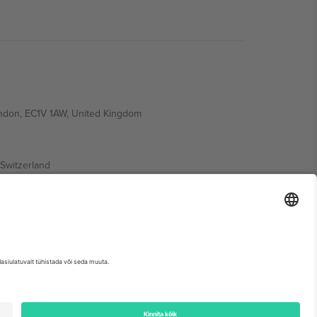
ondon, EC1V 1AW, United Kingdom
Switzerland
ding A1, Office 302, Dubai, United Arab Emirates
etse sündmuse lehte, impressumit ja tingimusi.,
Jälg
ja