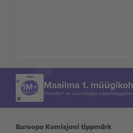
AITÄH!
Maailma 1. müügikoh
Ticombo® on nüüd kõigist edasimüügiplatvo
Euroopa Komisjoni tippmärk