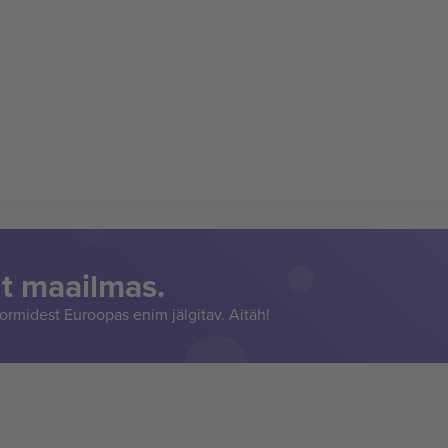
t maailmas.
rmidest Euroopas enim jälgitav. Aitäh!