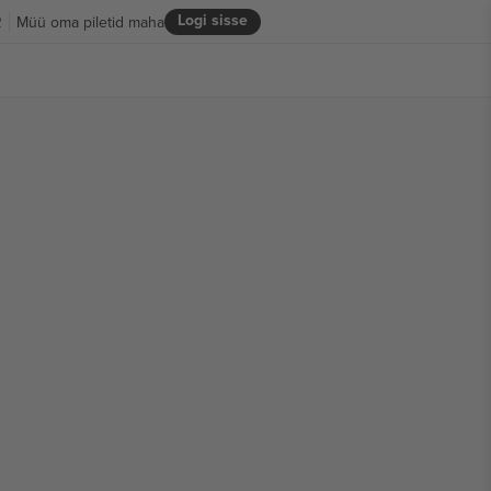
Logi sisse
R
Müü oma piletid maha