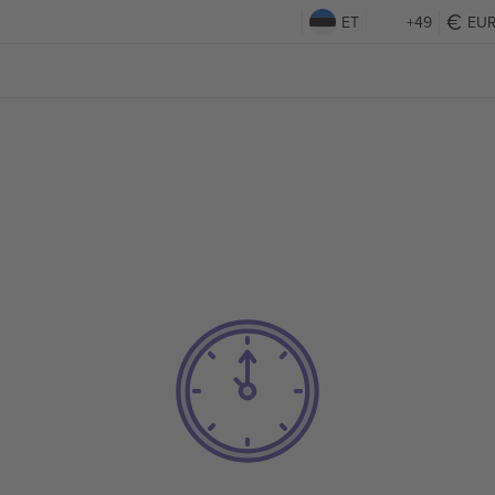
ET
+49
EU