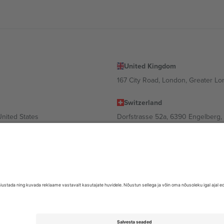
United Kingdom
167 City Road, London, Greater L
Switzerland
United States
Dorfstrasse 52a, 6390 Engelberg, 
United Arab Emirates
ulgaria
UAE Dubai Silicon Oasis, DDP Buil
 Ciudad de México, CDMX, Mexico
valt asukohast, sündmusest ja/või domeenist. Detailide jaoks vaata konkre