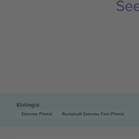
See
Kiirlingid
Extreme
Piletid
Rockstadt Extreme Fest
Piletid