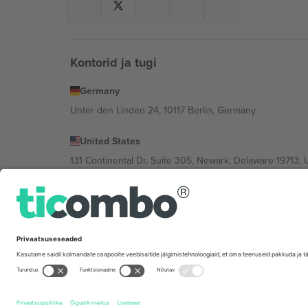
Kontorid ja tugi
Germany
Unter den Linden 24, 10117 Berlin, Germany
United States
131 Continental Dr, Suite 305, Newark, Delaware 19713, 
Bulgaria
Regus Sofia City West, bul Totleben 53-55, 1606 Sofia, B
Mexico
Av Chapultepec 360, Roma Norte, Cuauhtémoc, 06700
Platvormi pakkuja juriidiline isik võib varieeruda sõltu
Tingimused.
© 2026 Ticombo. Kõik õigused kaitstud.