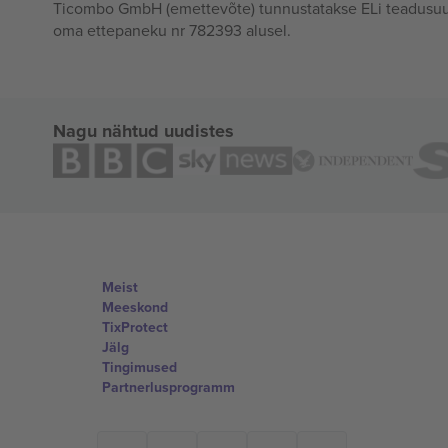
Ticombo GmbH (emettevõte) tunnustatakse ELi teadusuur
oma ettepaneku nr 782393 alusel.
Nagu nähtud uudistes
Meist
Meeskond
TixProtect
Jälg
Tingimused
Partnerlusprogramm