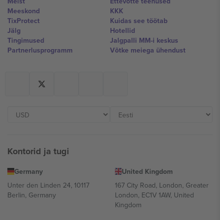
Meist
Ettevõtte teenused
Meeskond
KKK
TixProtect
Kuidas see töötab
Jälg
Hotellid
Tingimused
Jalgpalli MM-i keskus
Partnerlusprogramm
Võtke meiega ühendust
Kontorid ja tugi
Germany
United Kingdom
Unter den Linden 24, 10117
167 City Road, London, Greater
Berlin, Germany
London, EC1V 1AW, United
Kingdom