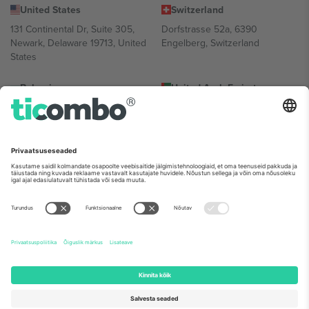
United States
Switzerland
131 Continental Dr, Suite 305,
Dorfstrasse 52a, 6390
Newark, Delaware 19713, United
Engelberg, Switzerland
States
Bulgaria
United Arab Emirates
Regus Sofia City West, bul
UAE Dubai Silicon Oasis, DDP
Totleben 53-55, 1606 Sofia,
Building A1, Office 302, Dubai,
Bulgaria
United Arab Emirates
Mexico
Av Chapultepec 360, Roma
Norte, Cuauhtémoc, 06700
Ciudad de México, CDMX,
Mexico
Platvormi pakkuja juriidiline isik võib varieeruda sõltuvalt asukohast,
sündmusest ja/või domeenist. Detailide jaoks vaata konkreetse
sündmuse lehte, impressumit ja tingimusi.,
Jälg
ja
Tingimused.
©
2026 Ticombo. Kõik õigused kaitstud.