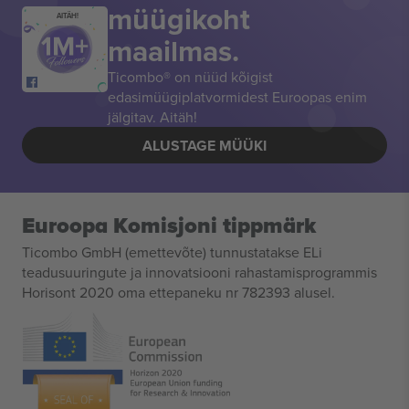
müügikoht
AITÄH!
maailmas.
Ticombo® on nüüd kõigist
edasimüügiplatvormidest Euroopas enim
jälgitav. Aitäh!
ALUSTAGE MÜÜKI
Euroopa Komisjoni tippmärk
Ticombo GmbH (emettevõte) tunnustatakse ELi
teadusuuringute ja innovatsiooni rahastamisprogrammis
Horisont 2020 oma ettepaneku nr 782393 alusel.