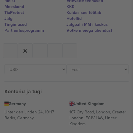
Meist
Ettevõtte teenused
Meeskond
KKK
TixProtect
Kuidas see töötab
Jälg
Hotellid
Tingimused
Jalgpalli MM-i keskus
Partnerlusprogramm
Võtke meiega ühendust
Kontorid ja tugi
Germany
United Kingdom
Unter den Linden 24, 10117
167 City Road, London, Greater
Berlin, Germany
London, EC1V 1AW, United
Kingdom