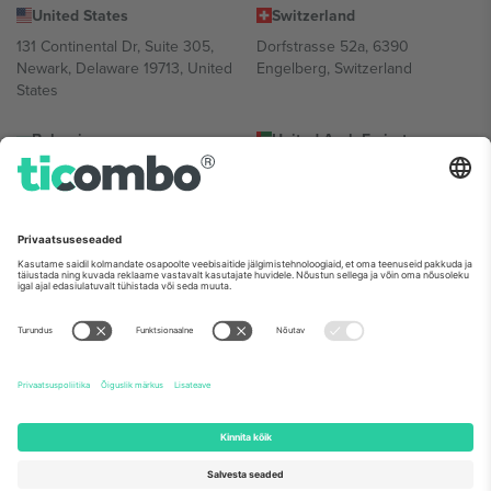
United States
Switzerland
131 Continental Dr, Suite 305,
Dorfstrasse 52a, 6390
Newark, Delaware 19713, United
Engelberg, Switzerland
States
Bulgaria
United Arab Emirates
Regus Sofia City West, bul
UAE Dubai Silicon Oasis, DDP
Totleben 53-55, 1606 Sofia,
Building A1, Office 302, Dubai,
Bulgaria
United Arab Emirates
Mexico
Av Chapultepec 360, Roma
Norte, Cuauhtémoc, 06700
Ciudad de México, CDMX,
Mexico
Platvormi pakkuja juriidiline isik võib varieeruda sõltuvalt asukohast,
sündmusest ja/või domeenist. Detailide jaoks vaata konkreetse
sündmuse lehte, impressumit ja tingimusi.,
Jälg
ja
Tingimused.
©
2026 Ticombo. Kõik õigused kaitstud.