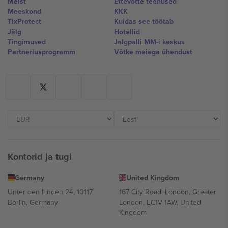
Meist
Ettevõtte teenused
Meeskond
KKK
TixProtect
Kuidas see töötab
Jälg
Hotellid
Tingimused
Jalgpalli MM-i keskus
Partnerlusprogramm
Võtke meiega ühendust
Kontorid ja tugi
Germany
United Kingdom
Unter den Linden 24, 10117
167 City Road, London, Greater
Berlin, Germany
London, EC1V 1AW, United
Kingdom