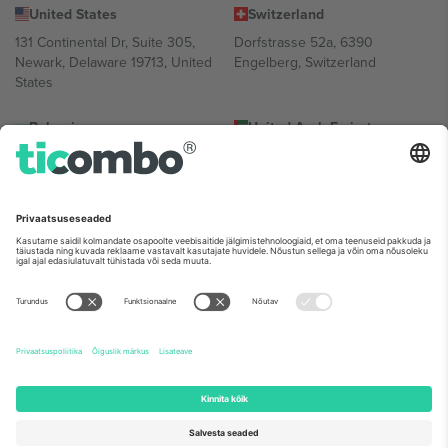
United States
Switzerland
131 Continental Dr, Suite 305,
Dorfstrasse 52a, 6390
Newark, Delaware 19713, United
Engelberg, Switzerland
States
Bulgaria
United Arab Emirates
Regus Sofia City West, bul
UAE Dubai Silicon Oasis, DDP
Totleben 53-55, 1606 Sofia,
Building A1, Office 302, Dubai,
Bulgaria
United Arab Emirates
Mexico
Av Chapultepec 360, Roma
Norte, Cuauhtémoc, 06700
Ciudad de México, CDMX,
Mexico
Platvormi pakkuja juriidiline isik võib varieeruda sõltuvalt asukohast,
sündmusest ja/või domeenist. Detailide jaoks vaata konkreetse
sündmuse lehte, impressumit ja tingimusi.,
Jälg
ja
Tingimused.
©
2026 Ticombo. Kõik õigused kaitstud.