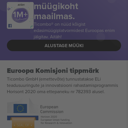
müügikoht
AITÄH!
maailmas.
Ticombo® on nüüd kõigist
edasimüügiplatvormidest Euroopas enim
jälgitav. Aitäh!
ALUSTAGE MÜÜKI
Euroopa Komisjoni tippmärk
Ticombo GmbH (emettevõte) tunnustatakse ELi
teadusuuringute ja innovatsiooni rahastamisprogrammis
Horisont 2020 oma ettepaneku nr 782393 alusel.