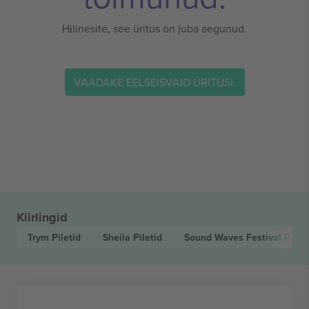
Hilinesite, see üritus on juba aegunud.
VAADAKE EELSEISVAID ÜRITUSI.
Kiirlingid
Trym
Piletid
Sheila
Piletid
Sound Waves Festival
Pileti