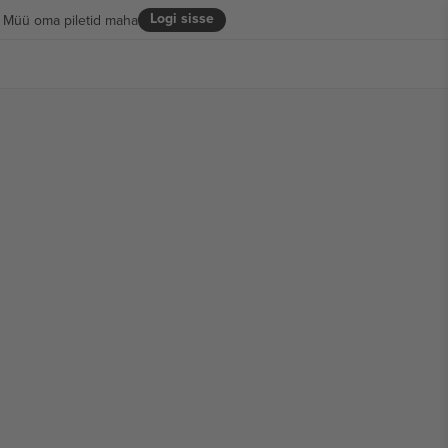
Logi sisse
Müü oma piletid maha