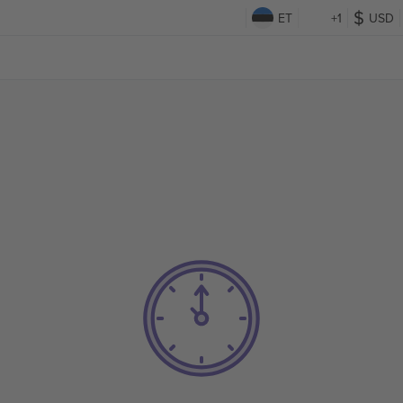
ET
+1
USD