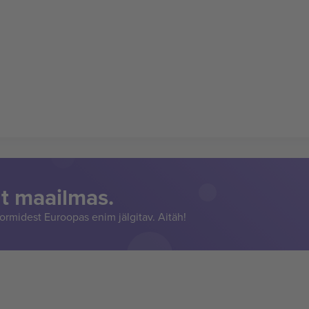
t maailmas.
rmidest Euroopas enim jälgitav. Aitäh!