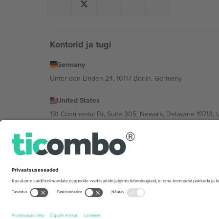
Kontorid ja tugi
Germany
Unter den Linden 24, 10117 Berlin, Germany
United States
131 Continental Dr, Suite 305, Newark, Delaware 19713, 
Bulgaria
Regus Sofia City West, bul Totleben 53-55, 1606 Sofia, B
Mexico
Av Chapultepec 360, Roma Norte, Cuauhtémoc, 06700
Platvormi pakkuja juriidiline isik võib varieeruda sõltu
Tingimused.
© 2026 Ticombo. Kõik õigused kaitstud.