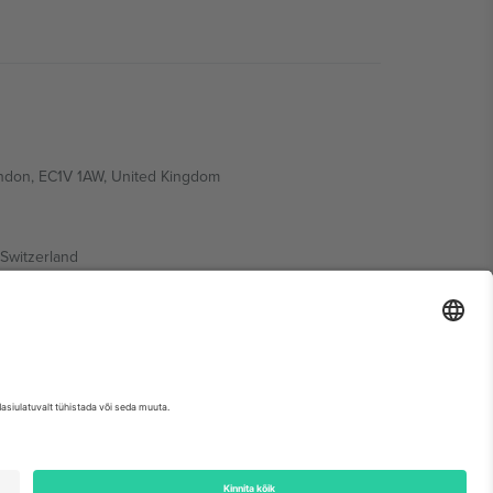
ondon, EC1V 1AW, United Kingdom
Switzerland
ding A1, Office 302, Dubai, United Arab Emirates
etse sündmuse lehte, impressumit ja tingimusi.,
Jälg
ja