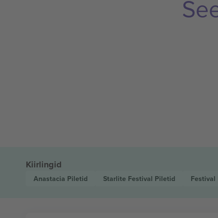
See
Kiirlingid
Anastacia
Piletid
Starlite Festival
Piletid
Festival