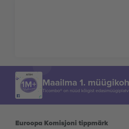
AITÄH!
Maailma 1. müügikoh
Ticombo® on nüüd kõigist edasimüügiplatvo
Euroopa Komisjoni tippmärk