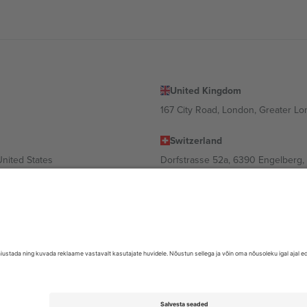
United Kingdom
167 City Road, London, Greater L
Switzerland
United States
Dorfstrasse 52a, 6390 Engelberg, 
United Arab Emirates
ulgaria
UAE Dubai Silicon Oasis, DDP Buil
 Ciudad de México, CDMX, Mexico
valt asukohast, sündmusest ja/või domeenist. Detailide jaoks vaata konkre