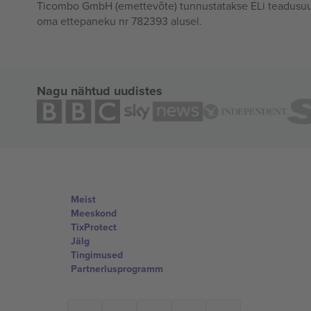
Ticombo GmbH (emettevõte) tunnustatakse ELi teadusuur
oma ettepaneku nr 782393 alusel.
Nagu nähtud uudistes
Meist
Meeskond
TixProtect
Jälg
Tingimused
Partnerlusprogramm