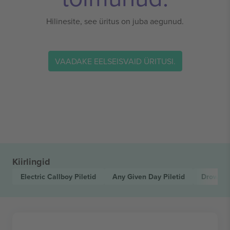
Hilinesite, see üritus on juba aegunud.
VAADAKE EELSEISVAID ÜRITUSI.
Kiirlingid
Electric Callboy
Piletid
Any Given Day
Piletid
Drownin