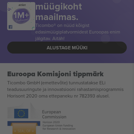
müügikoht
AITÄH!
maailmas.
Ticombo® on nüüd kõigist
edasimüügiplatvormidest Euroopas enim
jälgitav. Aitäh!
ALUSTAGE MÜÜKI
Euroopa Komisjoni tippmärk
Ticombo GmbH (emettevõte) tunnustatakse ELi
teadusuuringute ja innovatsiooni rahastamisprogrammis
Horisont 2020 oma ettepaneku nr 782393 alusel.