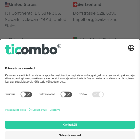
United States
Switzerland
131 Continental Dr, Suite 305,
Dorfstrasse 52a, 6390
Newark, Delaware 19713, United
Engelberg, Switzerland
States
Bulgaria
United Arab Emirates
Regus Sofia City West, bul
UAE Dubai Silicon Oasis, DDP
Totleben 53-55, 1606 Sofia,
Building A1, Office 302, Dubai,
Bulgaria
United Arab Emirates
Mexico
Av Chapultepec 360, Roma
Norte, Cuauhtémoc, 06700
Ciudad de México, CDMX,
Mexico
Platvormi pakkuja juriidiline isik võib varieeruda sõltuvalt asukohast,
sündmusest ja/või domeenist. Detailide jaoks vaata konkreetse
sündmuse lehte, impressumit ja tingimusi.,
Jälg
ja
Tingimused.
©
2026 Ticombo. Kõik õigused kaitstud.