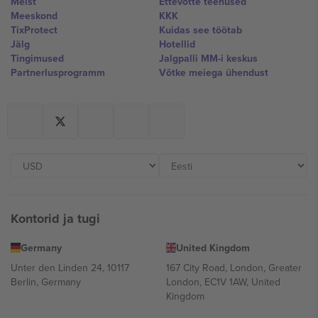
Meist
Ettevõtte teenused
Meeskond
KKK
TixProtect
Kuidas see töötab
Jälg
Hotellid
Tingimused
Jalgpalli MM-i keskus
Partnerlusprogramm
Võtke meiega ühendust
Kontorid ja tugi
Germany
United Kingdom
Unter den Linden 24, 10117
167 City Road, London, Greater
Berlin, Germany
London, EC1V 1AW, United
Kingdom