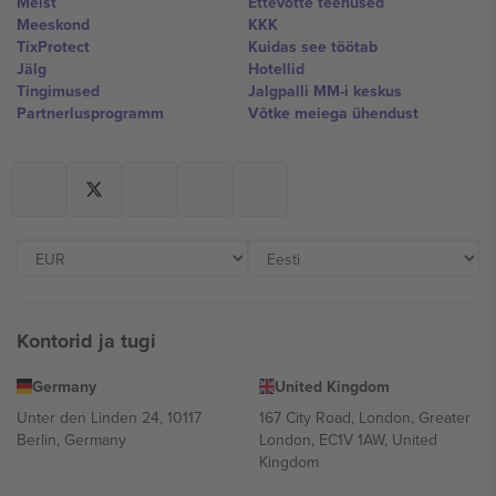
Meist
Ettevõtte teenused
Meeskond
KKK
TixProtect
Kuidas see töötab
Jälg
Hotellid
Tingimused
Jalgpalli MM-i keskus
Partnerlusprogramm
Võtke meiega ühendust
Kontorid ja tugi
Germany
United Kingdom
Unter den Linden 24, 10117
167 City Road, London, Greater
Berlin, Germany
London, EC1V 1AW, United
Kingdom