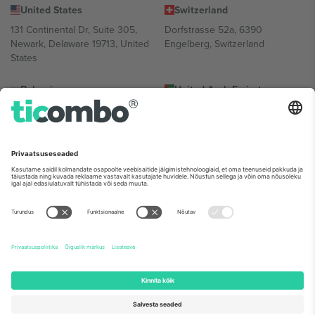
United States
Switzerland
131 Continental Dr, Suite 305,
Dorfstrasse 52a, 6390
Newark, Delaware 19713, United
Engelberg, Switzerland
States
Bulgaria
United Arab Emirates
Regus Sofia City West, bul
UAE Dubai Silicon Oasis, DDP
Totleben 53-55, 1606 Sofia,
Building A1, Office 302, Dubai,
Bulgaria
United Arab Emirates
Mexico
Av Chapultepec 360, Roma
Norte, Cuauhtémoc, 06700
Ciudad de México, CDMX,
Mexico
Platvormi pakkuja juriidiline isik võib varieeruda sõltuvalt asukohast,
sündmusest ja/või domeenist. Detailide jaoks vaata konkreetse
sündmuse lehte, impressumit ja tingimusi.,
Jälg
ja
Tingimused.
©
2026 Ticombo. Kõik õigused kaitstud.