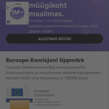
müügikoht
AITÄH!
maailmas.
Ticombo® on nüüd kõigist
edasimüügiplatvormidest Euroopas enim
jälgitav. Aitäh!
ALUSTAGE MÜÜKI
Euroopa Komisjoni tippmärk
Ticombo GmbH (emettevõte) tunnustatakse ELi
teadusuuringute ja innovatsiooni rahastamisprogrammis
Horisont 2020 oma ettepaneku nr 782393 alusel.