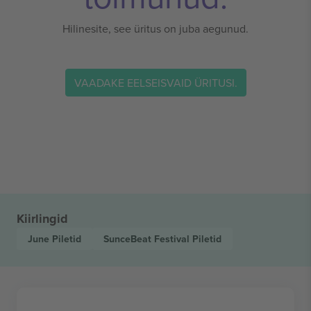
Hilinesite, see üritus on juba aegunud.
VAADAKE EELSEISVAID ÜRITUSI.
Kiirlingid
June
Piletid
SunceBeat Festival
Piletid